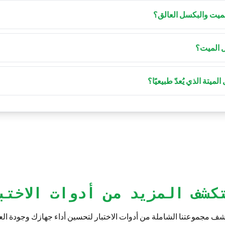
لميت والبكسل العالق؟
ولا يتغيّر أبدًا، بينما يظل البكسل العالق ثابتًا على لون واحد مثل الأحمر 
 الميت؟
كسل العالق بأداة إصلاح أو بالضغط الخفيف. أما البكسل الميت فعلًا فهو ع
يتة الذي يُعدّ طبيعيًا؟
ة ببضع وحدات بكسل معيبة حسب فئة اللوحة. الفئة الأكثر صرامة وحد
كشف المزيد من أدوات الاختب
ف مجموعتنا الشاملة من أدوات الاختبار لتحسين أداء جهازك وجودة ال