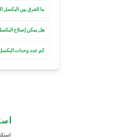
ما الفرق بين البكسل ا
يبقى البكسل الميت أسود 
هل يمكن إصلاح البكسل
يمكن أحيانًا إنعاش الب
إصلاحه عادة.
كم عدد وحدات البكسل الم
تسمح الشركات المصنّع
بكسل ميت.
است
استكش