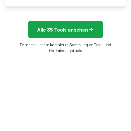
Alle 35 Tools ansehen
Entdecke unsere komplette Sammlung an Test- und
Optimierungstools
Frame Rate Test
Kostenlose Browser-Tools, um Display, Maus und
Bildrate zu messen — keine Installation, sofortige
Ergebnisse.