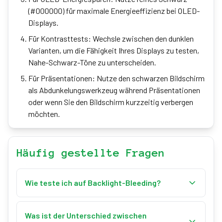
(#000000) für maximale Energieeffizienz bei OLED-
Displays.
Für Kontrasttests: Wechsle zwischen den dunklen
Varianten, um die Fähigkeit Ihres Displays zu testen,
Nahe-Schwarz-Töne zu unterscheiden.
Für Präsentationen: Nutze den schwarzen Bildschirm
als Abdunkelungswerkzeug während Präsentationen
oder wenn Sie den Bildschirm kurzzeitig verbergen
möchten.
Häufig gestellte Fragen
Wie teste ich auf Backlight-Bleeding?
Starte den Vollbildmodus in einem dunklen Raum.
Suche nach hellen Stellen an den Rändern oder Ecken
Was ist der Unterschied zwischen