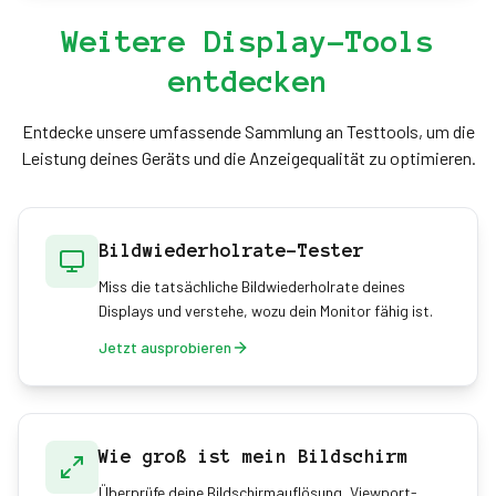
Anpassungsbereich oder drücke "G" auf der Tastatur.
Das Gitter bietet ein 40×40-Pixel-Raster, ideal für
Weitere Display-Tools
Ausrichtungs- und Messzwecke.
entdecken
Entdecke unsere umfassende Sammlung an Testtools, um die
Leistung deines Geräts und die Anzeigequalität zu optimieren.
Bildwiederholrate-Tester
Miss die tatsächliche Bildwiederholrate deines
Displays und verstehe, wozu dein Monitor fähig ist.
Jetzt ausprobieren
Wie groß ist mein Bildschirm
Überprüfe deine Bildschirmauflösung, Viewport-