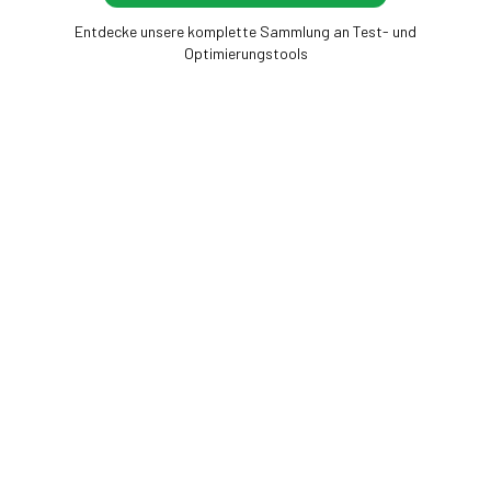
Entdecke unsere komplette Sammlung an Test- und
Optimierungstools
Frame Rate Test
Kostenlose Browser-Tools, um Display, Maus und
Bildrate zu messen — keine Installation, sofortige
Ergebnisse.
BILDRATE
DISPLAY & BILDSCHIRM
FPS-Test
Display-Test
Monitor-Bildwiederholfrequenz-
Backlight-Bleeding-Test
Test (Hz)
Pixelfehlertest