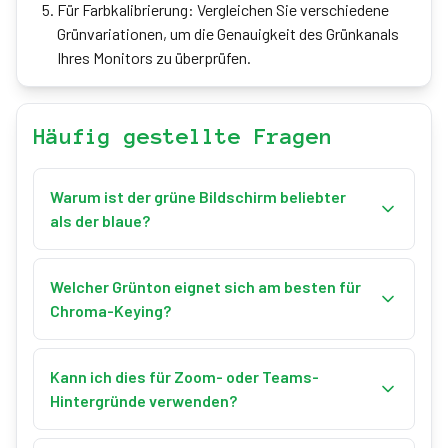
Für Farbkalibrierung: Vergleichen Sie verschiedene
Grünvariationen, um die Genauigkeit des Grünkanals
Ihres Monitors zu überprüfen.
Häufig gestellte Fragen
Warum ist der grüne Bildschirm beliebter
als der blaue?
Grün benötigt weniger Licht und kommt seltener in
Hauttönen und Kleidung vor. Digitalkameras sind
Welcher Grünton eignet sich am besten für
zudem empfindlicher für Grün, was sauberere
Chroma-Keying?
Kanten beim Keying ermöglicht.
Chroma-Grün (#00B140) ist der professionelle
Standard. Gleichmäßige Beleuchtung ist
Kann ich dies für Zoom- oder Teams-
entscheidend; vermeiden Sie Grün in Kleidung und
Hintergründe verwenden?
Requisiten.
Ja! Zeigen Sie den grünen Bildschirm im