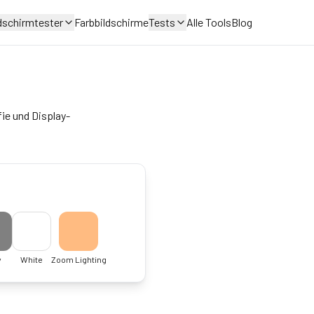
dschirmtester
Farbbildschirme
Tests
Alle Tools
Blog
ie und Display-
y
White
Zoom Lighting