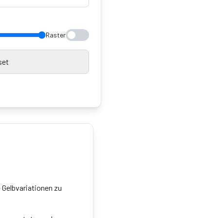
Raster
set
 Gelbvariationen zu