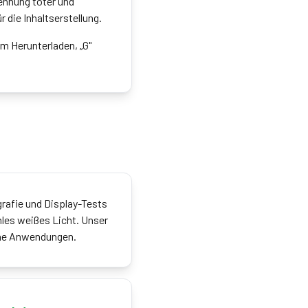
ennung toter und
 die Inhaltserstellung.
um Herunterladen, „G"
grafie und Display-Tests
hles weißes Licht. Unser
ene Anwendungen.