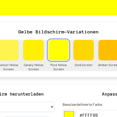
Gelbe Bildschirm-Variationen
Lemon Yellow
Canary Yellow
Pure Yellow
Gold Screen
Amber Scre
Screen
Screen
Screen
irm herunterladen
Anpas
Benutzerdefinierte Farbe