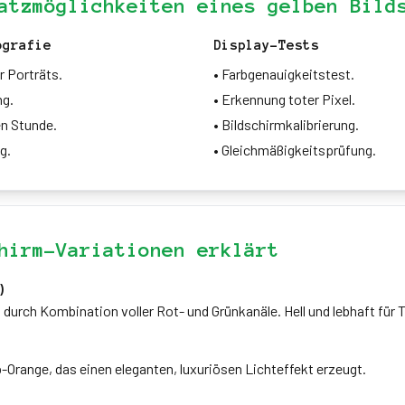
atzmöglichkeiten eines gelben Bild
ografie
Display-Tests
 Porträts.
•
Farbgenauigkeitstest.
ng.
•
Erkennung toter Pixel.
en Stunde.
•
Bildschirmkalibrierung.
g.
•
Gleichmäßigkeitsprüfung.
hirm-Variationen erklärt
)
 durch Kombination voller Rot- und Grünkanäle. Hell und lebhaft für
-Orange, das einen eleganten, luxuriösen Lichteffekt erzeugt.