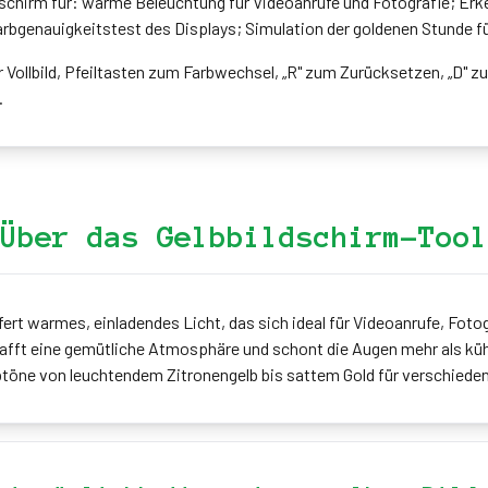
dschirm für: warme Beleuchtung für Videoanrufe und Fotografie; Erk
rbgenauigkeitstest des Displays; Simulation der goldenen Stunde für
ür Vollbild, Pfeiltasten zum Farbwechsel, „R" zum Zurücksetzen, „D" z
.
Über das Gelbbildschirm-Tool
efert warmes, einladendes Licht, das sich ideal für Videoanrufe, Foto
hafft eine gemütliche Atmosphäre und schont die Augen mehr als kü
lbtöne von leuchtendem Zitronengelb bis sattem Gold für verschied