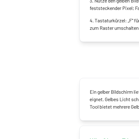
3
.
Nutze den gelben Bil
feststeckender Pixel; Fa
4
.
Tastaturkürzel: „F" f
zum Raster umschalten
Ein gelber Bildschirm li
eignet. Gelbes Licht sc
Tool bietet mehrere Ge