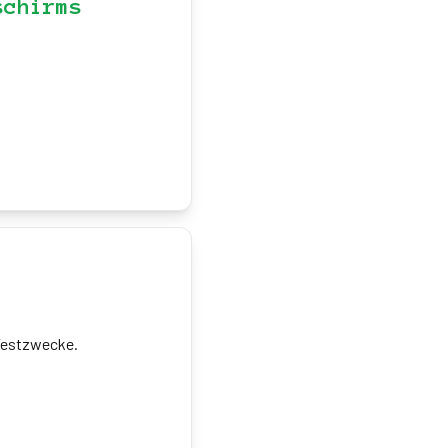
schirms
 Testzwecke.