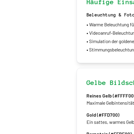
Häufige Eins
Beleuchtung & Fot
•
Warme Beleuchtung für
•
Videoanruf-Beleuchtu
•
Simulation der golden
•
Stimmungsbeleuchtun
Gelbe Bildsc
Reines Gelb (#FFFF00
Maximale Gelbintensität
Gold (#FFD700)
Ein sattes, warmes Gelb
Bernstein (#FFBF00)