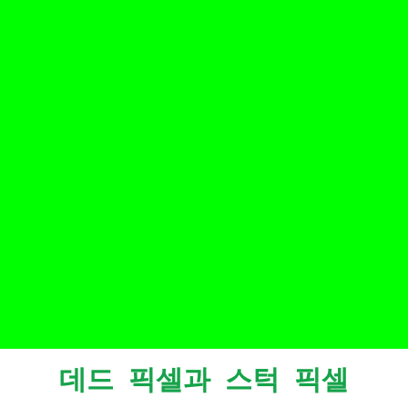
데드 픽셀과 스턱 픽셀