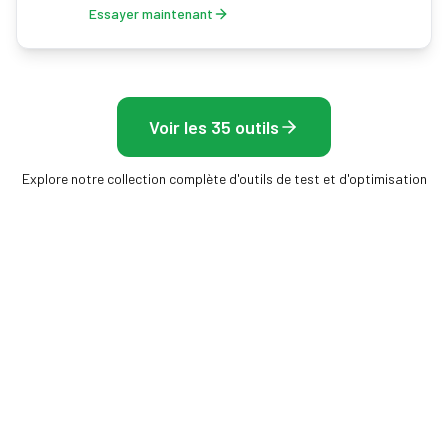
Essayer maintenant
Voir les 35 outils
Explore notre collection complète d'outils de test et d'optimisation
Frame Rate Test
Outils gratuits dans le navigateur pour mesurer ton
écran, ta souris et ta fréquence d'images — sans
installation, résultats instantanés.