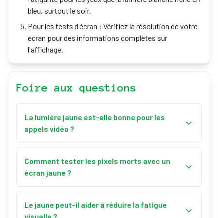
bleu, surtout le soir.
Pour les tests d'écran : Vérifiez la résolution de votre
écran pour des informations complètes sur
l'affichage.
Foire aux questions
La lumière jaune est-elle bonne pour les
appels vidéo ?
Oui ! La lumière jaune chaude est flatteuse pour les
carnations et crée une atmosphère accueillante. Elle
Comment tester les pixels morts avec un
est moins agressive que la lumière blanche froide et
écran jaune ?
réduit la fatigue visuelle.
Passez en mode plein écran et examinez l'écran à la
recherche de pixels qui apparaissent noirs (morts)
Le jaune peut-il aider à réduire la fatigue
ou d'une couleur différente (bloqués).
visuelle ?