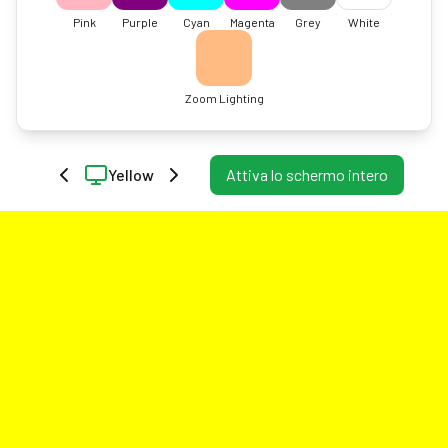
Pink
Purple
Cyan
Magenta
Grey
White
Zoom Lighting
Yellow
Attiva lo schermo intero