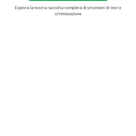
Esplora la nostra raccolta completa di strumenti di test e
ottimizzazione
Frame Rate Test
Strumenti gratuiti nel browser per misurare
schermo, mouse e frequenza dei fotogrammi —
nessuna installazione, risultati immediati.
FREQUENZA FOTOGRAMMI
SCHERMO E DISPLAY
Test FPS
Test del display
Test Frequenza Monitor (Hz)
Test Backlight Bleeding
Test Pixel Morti