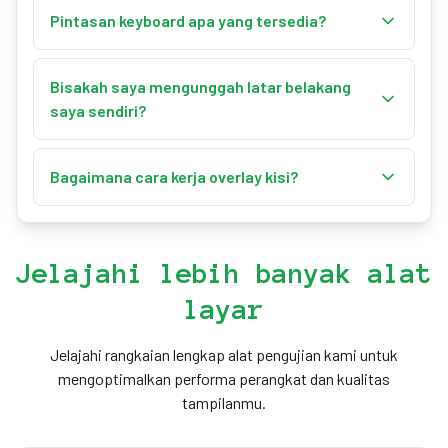
dimensi kustom, lalu klik "Unduh". Layar akan
Pintasan keyboard apa yang tersedia?
disimpan sebagai gambar PNG.
"F" layar penuh, panah untuk mengubah warna, "R"
reset, "D" unduh, "G" kisi. "Esc" untuk keluar dari layar
Bisakah saya mengunggah latar belakang
penuh.
saya sendiri?
Ya! Gunakan "Unggah latar belakang Anda sendiri"
untuk mengatur gambar apa pun sebagai latar
Bagaimana cara kerja overlay kisi?
belakang. Format yang didukung: JPG, PNG, dan GIF.
Alihkan kisi menggunakan sakelar di panel
kustomisasi atau tekan "G". Kisi menyediakan
overlay 40×40 piksel yang sempurna untuk
Jelajahi lebih banyak alat
penyelarasan dan pengukuran.
layar
Jelajahi rangkaian lengkap alat pengujian kami untuk
mengoptimalkan performa perangkat dan kualitas
tampilanmu.