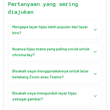
Pertanyaan yang sering
diajukan
Mengapa layar hijau lebih populer dari layar
biru?
Hijau membutuhkan lebih sedikit cahaya dan lebih
jarang muncul di warna kulit dan pakaian. Kamera
Nuansa hijau mana yang paling cocok untuk
digital juga lebih sensitif terhadap hijau,
chroma key?
memberikan tepi yang lebih bersih untuk keying.
Chroma Hijau (#00B140) adalah standar profesional.
Kuncinya adalah pencahayaan merata dan
Bisakah saya menggunakannya untuk latar
menghindari hijau pada pakaian atau aksesori
belakang Zoom atau Teams?
subjek.
Ya! Tampilkan layar hijau dalam mode layar penuh di
monitor sekunder, lalu gunakan fitur chroma key
Bisakah saya mengunduh layar hijau
perangkat lunak video Anda.
sebagai gambar?
Ya! Pilih resolusi yang diinginkan atau masukkan