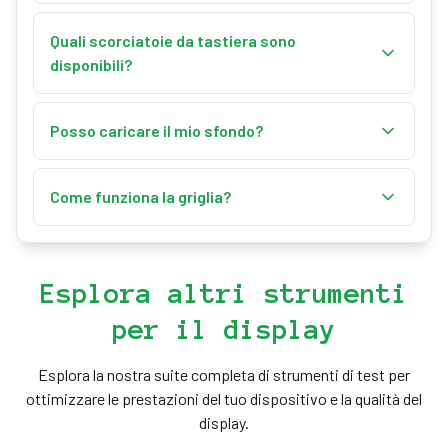
Sì! Seleziona la risoluzione desiderata o inserisci
dimensioni personalizzate, poi clicca su "Scarica".
Quali scorciatoie da tastiera sono
L'immagine verrà salvata come PNG.
disponibili?
"F" per schermo intero, frecce per cambiare colore,
"R" per ripristinare, "D" per scaricare, "G" per la griglia.
Posso caricare il mio sfondo?
"Esc" per uscire dallo schermo intero.
Sì! Usa "Carica il tuo sfondo" per impostare qualsiasi
immagine come sfondo. Formati supportati: JPG,
Come funziona la griglia?
PNG e GIF.
Attiva la griglia con l'interruttore nel pannello di
personalizzazione o premendo "G". La griglia
fornisce una sovrapposizione di 40×40 pixel per
Esplora altri strumenti
l'allineamento e la misurazione.
per il display
Esplora la nostra suite completa di strumenti di test per
ottimizzare le prestazioni del tuo dispositivo e la qualità del
display.