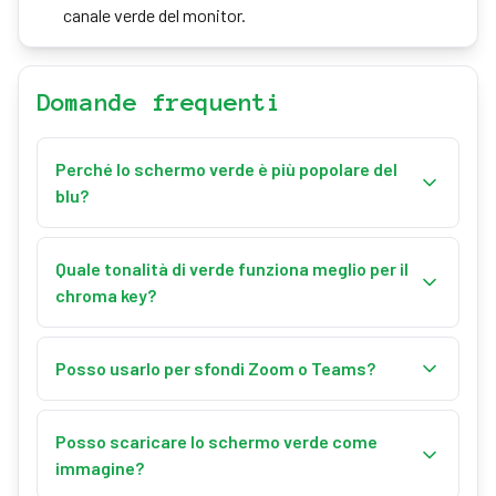
canale verde del monitor.
Domande frequenti
Perché lo schermo verde è più popolare del
blu?
Il verde richiede meno luce e è meno comune nei toni
della pelle e nell'abbigliamento. Le fotocamere
Quale tonalità di verde funziona meglio per il
digitali sono anche più sensibili al verde, fornendo
chroma key?
bordi più puliti per il keying.
Il chroma verde (#00B140) è lo standard
professionale. La chiave è un'illuminazione uniforme
Posso usarlo per sfondi Zoom o Teams?
ed evitare il verde nei vestiti o negli oggetti di scena
Sì! Visualizza lo schermo verde a schermo intero su
del soggetto.
un monitor secondario, poi usa la funzione chroma
Posso scaricare lo schermo verde come
key del tuo software video.
immagine?