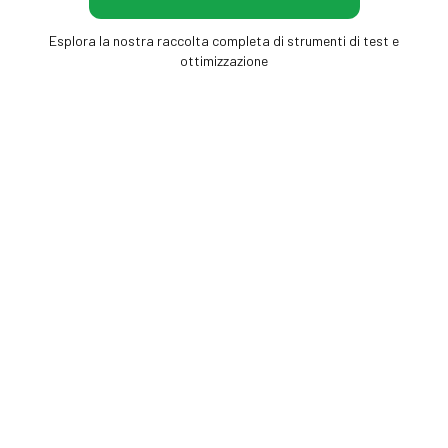
Esplora la nostra raccolta completa di strumenti di test e
ottimizzazione
Frame Rate Test
Strumenti gratuiti nel browser per misurare
schermo, mouse e frequenza dei fotogrammi —
nessuna installazione, risultati immediati.
FREQUENZA FOTOGRAMMI
SCHERMO E DISPLAY
Test FPS
Test del display
Test Frequenza Monitor (Hz)
Test Backlight Bleeding
Test Pixel Morti