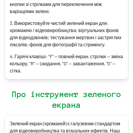
кнопки зі стрілками для переключення між
варіаціями зелені.
3
.
Використовуйте чистий зелений екран для:
хромакею / відеовиробництва; віртуальних фонів
для відеодзвінків; тестування мертвих і застряглих
пікселів; фонів для фотографії та стримінгу.
4
.
Гарячі клавіші: "F" — повний екран, стрілки — зміна
кольору, "R" — скидання, "D" — завантаження, "G" —
сітка.
Про інструмент зеленого
екрана
Зелений екран (хромакей) є галузевим стандартом
для відеовиробництва та візуальних ефектів. Наш