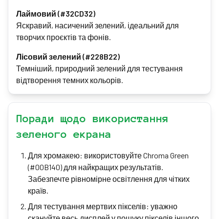
Лаймовий (#32CD32)
Яскравий, насичений зелений, ідеальний для
творчих проєктів та фонів.
Лісовий зелений (#228B22)
Темніший, природний зелений для тестування
відтворення темних кольорів.
Поради щодо використання
зеленого екрана
Для хромакею: використовуйте Chroma Green
(#00B140) для найкращих результатів.
Забезпечте рівномірне освітлення для чітких
країв.
Для тестування мертвих пікселів: уважно
скануйте весь дисплей у пошуку пікселів іншого