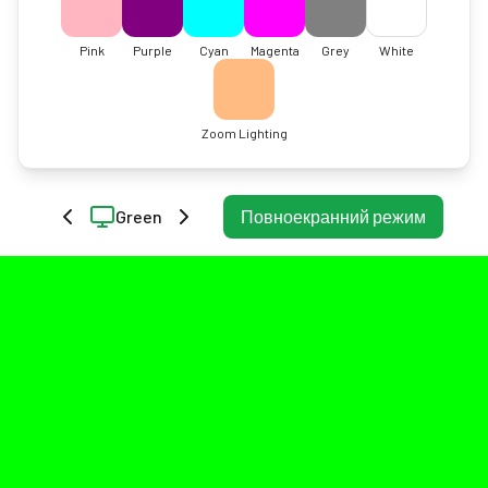
Pink
Purple
Cyan
Magenta
Grey
White
Zoom Lighting
Green
Повноекранний режим