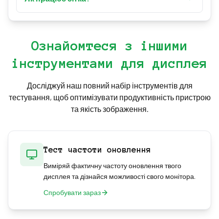
зображення як фон. Підтримувані формати:
Перемикайте сітку за допомогою перемикача
JPG, PNG і GIF.
на панелі налаштувань або клавішею "G". Сітка
надає накладення 40×40 пікселів для
Ознайомтеся з іншими
вирівнювання та вимірювання.
інструментами для дисплея
Досліджуй наш повний набір інструментів для
тестування, щоб оптимізувати продуктивність пристрою
та якість зображення.
Тест частоти оновлення
Виміряй фактичну частоту оновлення твого
дисплея та дізнайся можливості свого монітора.
Спробувати зараз