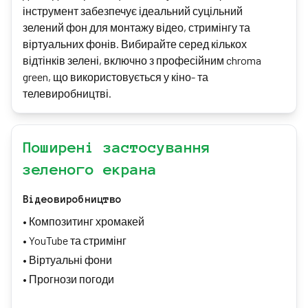
інструмент забезпечує ідеальний суцільний
зелений фон для монтажу відео, стримінгу та
віртуальних фонів. Вибирайте серед кількох
відтінків зелені, включно з професійним chroma
green, що використовується у кіно- та
телевиробництві.
Поширені застосування
зеленого екрана
Відеовиробництво
•
Композитинг хромакей
•
YouTube та стримінг
•
Віртуальні фони
•
Прогнози погоди