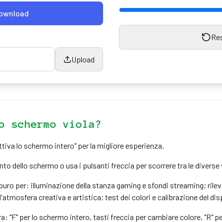
ownload
Re
Upload
o schermo viola?
Attiva lo schermo intero" per la migliore esperienza.
unto dello schermo o usa i pulsanti freccia per scorrere tra le diverse 
puro per: illuminazione della stanza gaming e sfondi streaming; rile
'atmosfera creativa e artistica; test dei colori e calibrazione del dis
a: "F" per lo schermo intero, tasti freccia per cambiare colore, "R" p