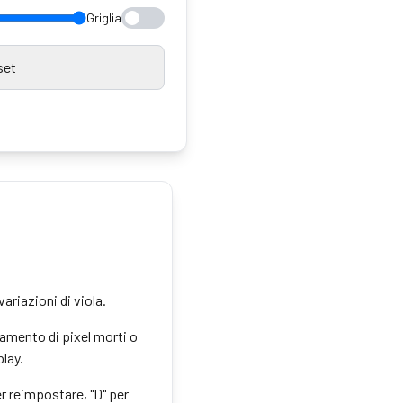
Griglia
set
variazioni di viola.
vamento di pixel morti o
play.
er reimpostare, "D" per