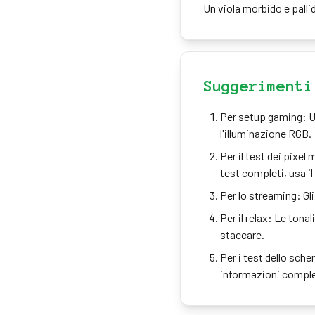
Un viola morbido e palli
Suggerimenti
Per setup gaming: Us
l'illuminazione RGB.
Per il test dei pixel
test completi, usa i
Per lo streaming: Gl
Per il relax: Le tona
staccare.
Per i test dello sch
informazioni complet