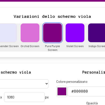
Variazioni dello schermo viola
vender Screen
Orchid Screen
Pure Purple
Violet Screen
Indigo Scre
Screen
 schermo viola
Personali
Colore personalizzato
x
px
Opacità