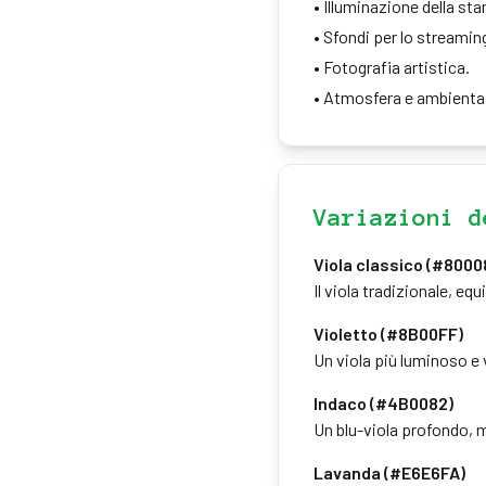
•
Illuminazione della st
•
Sfondi per lo streamin
•
Fotografia artistica.
•
Atmosfera e ambienta
Variazioni d
Viola classico (#8000
Il viola tradizionale, equ
Violetto (#8B00FF)
Un viola più luminoso e 
Indaco (#4B0082)
Un blu-viola profondo, m
Lavanda (#E6E6FA)