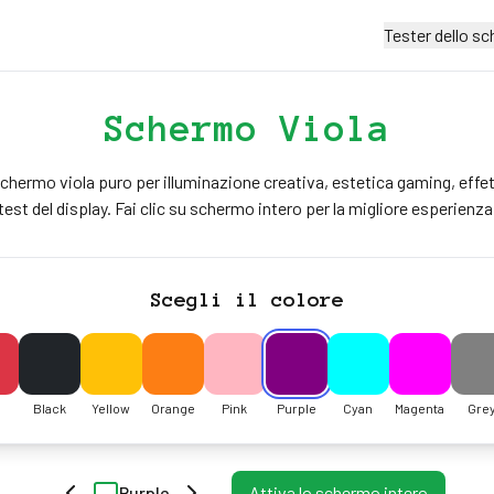
Tester dello s
Schermo Viola
chermo viola puro per illuminazione creativa, estetica gaming, effe
test del display. Fai clic su schermo intero per la migliore esperienza
Scegli il colore
Black
Yellow
Orange
Pink
Purple
Cyan
Magenta
Gre
Purple
Attiva lo schermo intero