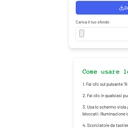
D
Carica il tuo sfondo
Come usare l
1
.
Fai clic sul pulsante "
2
.
Fai clic in qualsiasi p
3
.
Usa lo schermo viola 
bloccati; illuminazione d
4
.
Scorciatoie da tastier