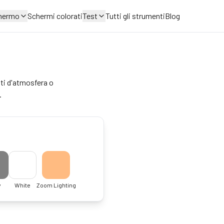
chermo
Schermi colorati
Test
Tutti gli strumenti
Blog
tti d'atmosfera o
.
y
White
Zoom Lighting