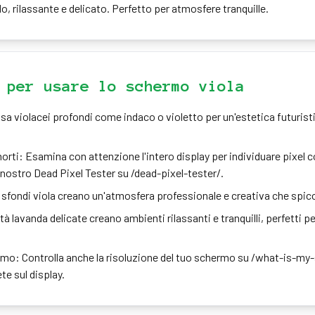
do, rilassante e delicato. Perfetto per atmosfere tranquille.
 per usare lo schermo viola
a violacei profondi come indaco o violetto per un'estetica futuris
 morti: Esamina con attenzione l'intero display per individuare pixel c
l nostro Dead Pixel Tester su /dead-pixel-tester/.
i sfondi viola creano un'atmosfera professionale e creativa che spic
lità lavanda delicate creano ambienti rilassanti e tranquilli, perfetti 
ermo: Controlla anche la risoluzione del tuo schermo su /what-is-my
e sul display.