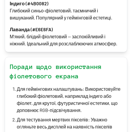
Індиго (#4B0082)
Глибокий синьо-фіолетовий, таємничий і
вишуканий. Популярний у геймінговій естетиці.
Лаванда (#E6E6FA)
М'який, блідий фіолетовий — заспокійливий і
ніжний. Ідеальний для розслаблюючих атмосфер.
Поради щодо використання
фіолетового екрана
Для геймінгових налаштувань: Використовуйте
глибокий фіолетовий, наприклад індиго або
фіолет, для крутої, футуристичної естетики, що
доповнює RGB-підсвічування.
Для тестування мертвих пікселів: Уважно
огляньте весь дисплей на наявність пікселів