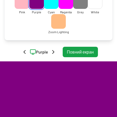
Pink
Purple
Cyan
Magenta
Grey
White
Zoom Lighting
Purple
Повний екран