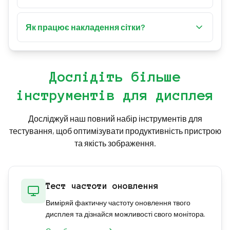
завантаження, «G» для перемикання сітки.
Так! Скористайтеся функцією «Завантажити
Натисніть «Esc», щоб вийти з повноекранного
власний фон», щоб встановити будь-яке
Як працює накладення сітки?
режиму.
зображення як фон екрана. Підтримувані
Перемикайте сітку за допомогою перемикача в
формати: JPG, PNG та GIF.
панелі налаштувань або натискаючи «G» на
клавіатурі. Сітка забезпечує накладення 40×40
Дослідіть більше
пікселів, ідеальне для вирівнювання та
інструментів для дисплея
вимірювань.
Досліджуй наш повний набір інструментів для
тестування, щоб оптимізувати продуктивність пристрою
та якість зображення.
Тест частоти оновлення
Виміряй фактичну частоту оновлення твого
дисплея та дізнайся можливості свого монітора.