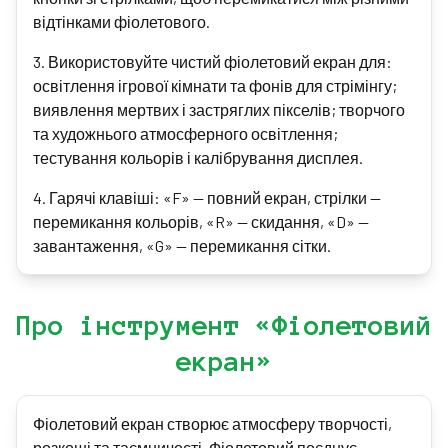
відтінками фіолетового.
3
.
Використовуйте чистий фіолетовий екран для:
освітлення ігрової кімнати та фонів для стрімінгу;
виявлення мертвих і застряглих пікселів; творчого
та художнього атмосферного освітлення;
тестування кольорів і калібрування дисплея.
4
.
Гарячі клавіші: «F» — повний екран, стрілки —
перемикання кольорів, «R» — скидання, «D» —
завантаження, «G» — перемикання сітки.
Про інструмент «Фіолетовий
екран»
Фіолетовий екран створює атмосферу творчості,
розкоші та таємничості. Фіолетовий поєднує