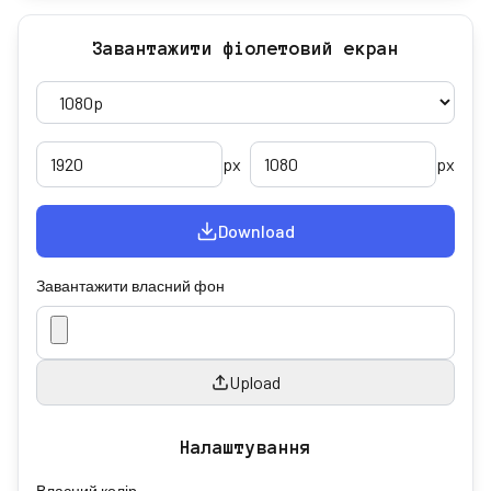
Завантажити фіолетовий екран
px
px
Download
Завантажити власний фон
Upload
Налаштування
Власний колір