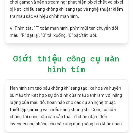
chơi game và nền streaming; phát hiện pixel chết và pixel
bị kẹt; chiếu sáng không khí sáng tạo và nghệ thuật; kiểm
tra màu sắc và hiệu chỉnh màn hình.
4
.
Phím tắt: "F" toàn màn hình, phím mũi tên chuyển đổi
màu, "R" đặt lại, "D" tải xuống, "G" bật/tắt lưới.
Giới thiệu công cụ màn
hình tím
Màn hình tím tạo bầu không khí sáng tạo, xa hoa và huyền
bí. Màu tím kết hợp sự ổn định của màu xanh lam với năng
lượng của màu đỏ, hoàn hảo cho các dự án nghệ thuật,
thiết lập gaming và chiếu sáng không khí. Công cụ của
chúng tôi cung cấp các sắc thái từ chàm đậm đến
lavender nhẹ nhàng cho các ứng dụng sáng tạo khác nhau.