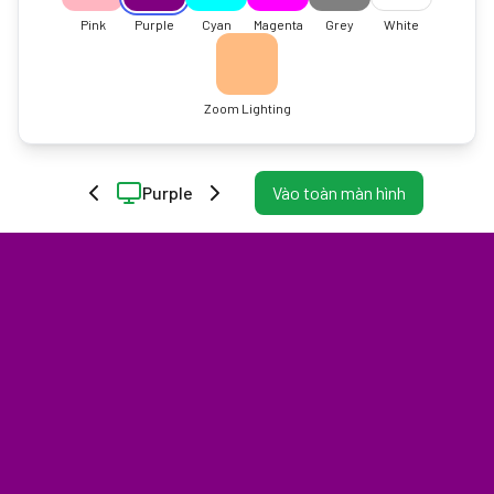
Pink
Purple
Cyan
Magenta
Grey
White
Zoom Lighting
Purple
Vào toàn màn hình