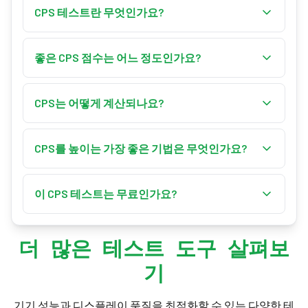
CPS 테스트란 무엇인가요?
CPS 테스트(초당 클릭 수)는 정해진 시간 동안 마우
스를 몇 번 클릭할 수 있는지 측정합니다. 선택한 시
좋은 CPS 점수는 어느 정도인가요?
간(보통 1, 5, 10초) 동안 최대한 빠르게 클릭하면, 도
평균 클릭 속도는 약 6–7 CPS입니다. 7 CPS를 넘으
구가 총 클릭 수를 시간으로 나누어 초당 클릭 수를
면 좋고, 9–10은 상급, 11+는 최고 수준입니다. 지터
CPS는 어떻게 계산되나요?
계산합니다.
나 버터플라이 같은 기법을 쓰면 숙련된 플레이어
CPS는 총 클릭 수를 초 단위 테스트 시간으로 나눈
는 흔히 12–20+ CPS에 도달합니다.
값입니다. 예를 들어 10초 테스트에서 60번 클릭하
CPS를 높이는 가장 좋은 기법은 무엇인가요?
면 6 CPS입니다. 이 도구는 실시간, 평균, 최고 CPS
지터 클릭(팔에 힘을 주어 손가락을 떨게 함)과 버
도 함께 보여줍니다.
터플라이 클릭(한 버튼에 두 손가락을 번갈아 사용)
이 CPS 테스트는 무료인가요?
이 일반 클릭보다 가장 큰 향상을 줍니다. 먼저 기본
네. CPS 테스트는 완전히 무료이며, 전적으로 브라
기법으로 시작해 일관성을 쌓으세요.
우저에서 실행되고 다운로드나 가입이 필요 없습
더 많은 테스트 도구 살펴보
니다. 최고 기록은 사용자 본인의 기기에 로컬로 저
기
장됩니다.
기기 성능과 디스플레이 품질을 최적화할 수 있는 다양한 테