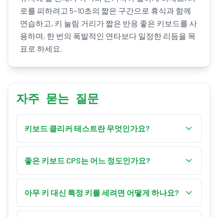
로를 피하려고 5~10초의 짧은 구간으로 휴식과 함께
연습하고, 키 눌림 거리가 짧은 반응 좋은 키보드를 사
용하며, 한 번의 폭발적인 연타보다 일정한 리듬을 목
표로 하세요.
자주 묻는 질문
키보드 클리커 테스트란 무엇인가요?
키보드 클리커 테스트는 키를 몇 번 누르는지 세어
속도를 초당 클릭 수(CPS)로 측정합니다. 아무 키나
좋은 키보드 CPS는 어느 정도인가요?
세거나 특정 키 하나를 골라 정해진 시간 동안 최대
단일 키 누름의 경우 1~4 CPS는 입문, 5~7 CPS는 숙
한 빠르게 누르면, 도구가 총 누름 수를 시간으로 나
련, 8~10 CPS는 전문가, 11+ CPS는 마스터 수준입니
아무 키 대신 특정 키를 세려면 어떻게 하나요?
누어 CPS를 계산합니다.
다. 한 키에서 두 손가락을 번갈아(드러밍) 사용하
모드를 “아무 키”에서 “특정 키”로 바꾸고 “키” 버튼
면 10 CPS를 훌쩍 넘길 수 있는데, 이는 대부분의 사