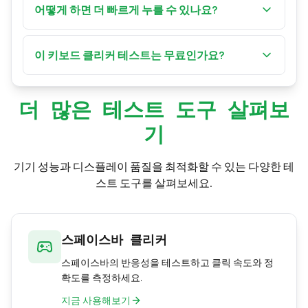
을 누른 뒤 추적할 키를 탭하세요. 그때부터는 그 키
어떻게 하면 더 빠르게 누를 수 있나요?
람이 마우스를 클릭하는 속도보다 빠릅니다.
만 점수에 반영됩니다 — 스페이스바, W, E 등 게임
같은 키에서 두 손가락을 번갈아(드러밍) 사용해 속
이나 타이핑에서 자주 쓰는 키를 연습할 때 유용합
도를 거의 두 배로 올리고, 손을 편하게 유지해 손가
이 키보드 클리커 테스트는 무료인가요?
니다.
락이 일하게 하세요. 5~10초의 짧은 구간으로 연습
네. 키보드 클리커 테스트는 완전히 무료이며, 전적
하고, 키 눌림 거리가 짧은 반응 좋은 키보드를 사용
으로 브라우저에서 실행되고 다운로드나 가입이
하며, 한 번의 폭발적인 연타보다 일정한 리듬을 목
더 많은 테스트 도구 살펴보
필요 없습니다. 최고 기록은 키와 시간별로 사용자
표로 하세요.
기
본인의 기기에 로컬로 저장됩니다.
기기 성능과 디스플레이 품질을 최적화할 수 있는 다양한 테
스트 도구를 살펴보세요.
스페이스바 클리커
스페이스바의 반응성을 테스트하고 클릭 속도와 정
확도를 측정하세요.
지금 사용해보기