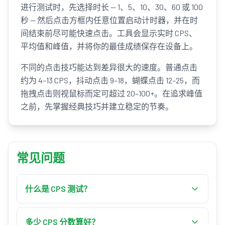
进行测试时，先选择时长 — 1、5、10、30、60 或 100
秒 — 然后点击方框内任意位置启动计时器，并在时
间结束前尽可能快速点击。工具会显示实时 CPS、
平均值和峰值，并将你的最佳成绩保存在设备上。
不同的点击技巧能达到差异很大的速度。普通点击
约为 4–13 CPS，抖动点击 9–18，蝴蝶点击 12–25，而
拖拽点击则视鼠标而定可超过 20–100+。在追求峰值
之前，先掌握经典技巧并建立稳定的节奏。
常见问题
什么是 CPS 测试？
CPS 测试（每秒点击次数）测量你在指定时间内
能点击鼠标多少次。你在选定的时长内（通常为
多少 CPS 分数算好？