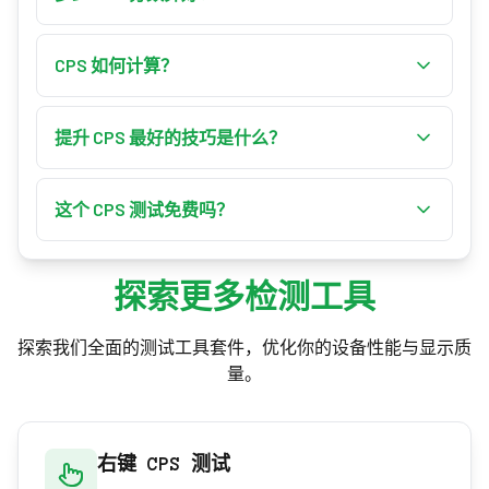
1、5 或 10 秒）尽可能快速点击，工具会将总点击
平均点击速度约为 6–7 CPS。超过 7 CPS 算不错，
数除以时间，计算出你的每秒点击次数。
9–10 属进阶，11+ 则是顶尖。通过抖动或蝴蝶等技
CPS 如何计算？
巧，熟练玩家常常能达到 12–20+ CPS。
CPS 是你的总点击数除以以秒为单位的测试时
长。例如，在 10 秒的测试中点击 60 次等于 6
提升 CPS 最好的技巧是什么？
CPS。本工具还会显示你的实时、平均和最高
抖动点击（绷紧手臂让手指震动）和蝴蝶点击
CPS。
（两指交替按同一键）相比普通点击能带来最大
这个 CPS 测试免费吗？
的提升。先从经典技巧开始，建立稳定性后再进
是的。CPS 测试完全免费，全程在你的浏览器中
一步。
运行，无需下载或注册。你的最佳成绩会保存在
探索更多检测工具
你自己的设备上。
探索我们全面的测试工具套件，优化你的设备性能与显示质
量。
右键 CPS 测试