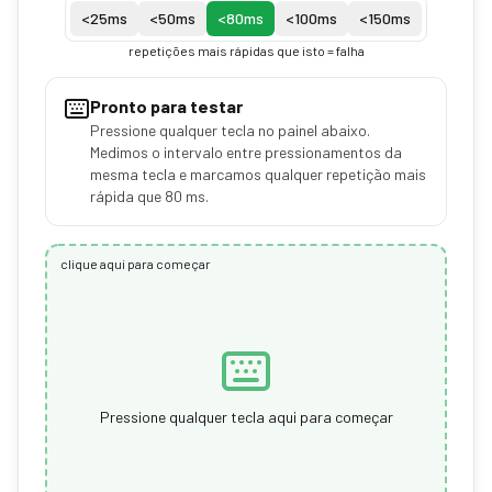
<
25
ms
<
50
ms
<
80
ms
<
100
ms
<
150
ms
repetições mais rápidas que isto = falha
Pronto para testar
Pressione qualquer tecla no painel abaixo.
Medimos o intervalo entre pressionamentos da
mesma tecla e marcamos qualquer repetição mais
rápida que 80 ms.
clique aqui para começar
Pressione qualquer tecla aqui para começar