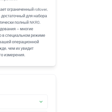
ет ограниченный rollover,
), достаточный для набора
актически полный NKRO.
удования — многие
ко в специальном режиме
 вашей операционной
жде, чем их увидит
го измерения.
 к регистрации