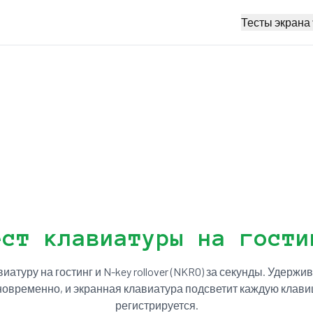
Тесты экрана
ест клавиатуры на гости
иатуру на гостинг и N-key rollover (NKRO) за секунды. Удержи
овременно, и экранная клавиатура подсветит каждую клави
регистрируется.