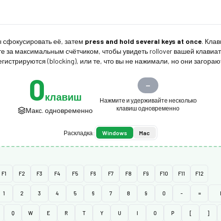
ы сфокусировать её, затем
press and hold several keys at once
. Кла
е за максимальным счётчиком, чтобы увидеть rollover вашей клавиат
гистрируются (blocking), или те, что вы не нажимали, но они загорают
0
—
клавиш
Нажмите и удерживайте несколько
клавиш одновременно
Макс. одновременно
Раскладка:
Windows
Mac
F1
F2
F3
F4
F5
F6
F7
F8
F9
F10
F11
F12
1
2
3
4
5
6
7
8
9
0
-
=
Q
W
E
R
T
Y
U
I
O
P
[
]