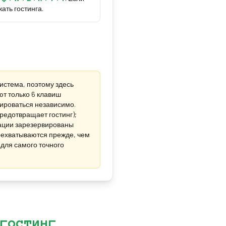
ать гостинга.
истема, поэтому здесь
ют только 6 клавиш
рироваться независимо.
редотвращает гостинг);
нации зарезервированы
рехватываются прежде, чем
 для самого точного
гостинг