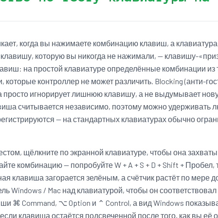
икает, когда вы нажимаете комбинацию клавиш, а клавиатура
т клавишу, которую вы никогда не нажимали, — клавишу-«приз
лавиш: на простой клавиатуре определённые комбинации из
, которые контроллер не может различить. Blocking (анти-го
а просто игнорирует лишнюю клавишу, а не выдумывает новую.
виша считывается независимо, поэтому можно удерживать 
регистрируются — на стандартных клавиатурах обычно огран
естом, щёлкните по экранной клавиатуре, чтобы она захват
йте комбинацию — попробуйте W + A + S + D + Shift + Пробел,
ая клавиша загорается зелёным, а счётчик растёт по мере 
ль Windows / Mac над клавиатурой, чтобы он соответствова
и ⌘ Command, ⌥ Option и ⌃ Control, а вид Windows показывает
если клавиша остаётся подсвеченной после того, как вы её о