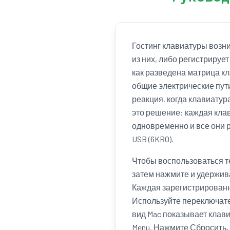
Гостинг клавиатуры возн
из них, либо регистрируе
как разведена матрица к
общие электрические пути
реакция, когда клавиатур
это решение: каждая кла
одновременно и все они 
USB (6KRO).
Чтобы воспользоваться т
затем нажмите и удержива
Каждая зарегистрированн
Используйте переключате
вид Mac показывает клавиш
Menu. Нажмите Сбросить, 