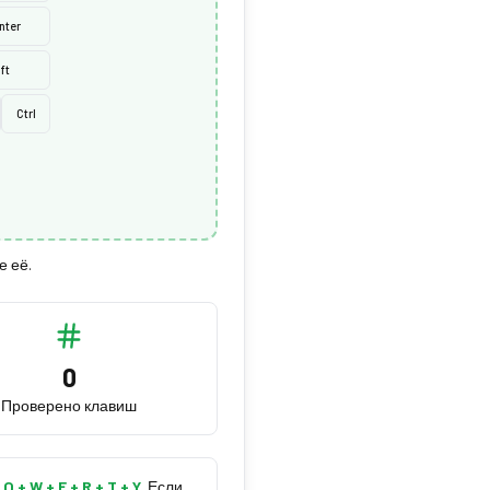
nter
ft
Ctrl
е её.
0
Проверено клавиш
Q + W + E + R + T + Y
.
Если