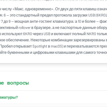
о числу «Макс. одновременно». От двух до пяти клавиш означа
я; 6 — это стандартный предел протокола загрузки USB (6KRO
т 7 до 9 — мощная анти-гостинг клавиатура; а 10 и более — ф
ективный rollover в браузере, а не паспортные данные обор
 используют 6KRO через USB и включают полный NKRO толь
мное обеспечение. Некоторые комбинации зарезервированы
Пробел открывает Spotlight в macOS) и перехватываются пре
яйте буквенными и цифровыми клавишами для самого точно
ые вопросы
авиатуры?
это когда нажатие нескольких клавиш одновременно приводит