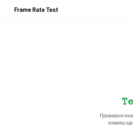
Frame Rate Test
Т
Проверьте клав
клавиш одн