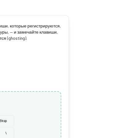
виши, которые регистрируются,
уры, — и замечайте клавиши,
ся (ghosting).
Bksp
\