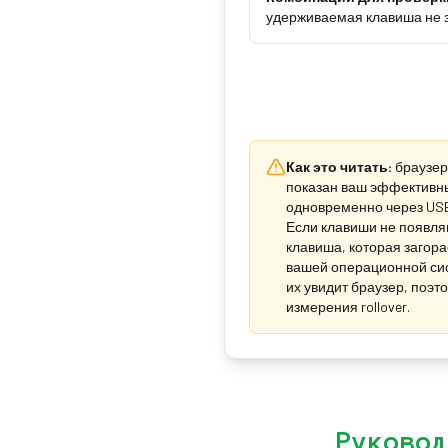
удерживаемая клавиша не з
Как это читать:
браузер
показан ваш эффективный
одновременно через USB 
Если клавиши не появляю
клавиша, которая загора
вашей операционной сис
их увидит браузер, поэт
измерения rollover.
Руковод