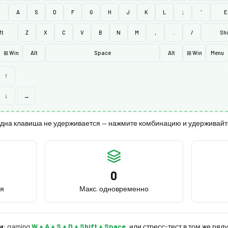
A
S
D
F
G
H
J
K
L
;
'
E
ft
Z
X
C
V
B
N
M
,
.
/
Shi
⊞ Win
Alt
Space
Alt
⊞ Win
Menu
↑
↓
→
дна клавиша не удерживается — нажмите комбинацию и удерживайт
0
ся
Макс. одновременно
и:
gaming
W + A + S + D + Shift + Space
,
или стресс-тест в том же ряду