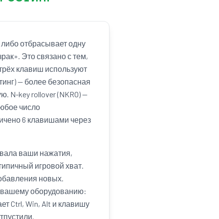
 либо отбрасывает одну
рак». Это связано с тем,
 трёх клавиш используют
стинг) — более безопасная
 N-key rollover (NKRO) —
любое число
ичено 6 клавишами через
ывала ваши нажатия,
 типичный игровой хват.
добавления новых.
л вашему оборудованию:
 Ctrl, Win, Alt и клавишу
тпустили.