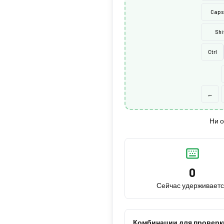
Caps
Shi
Ctrl
←
Ни о
0
Сейчас удерживает
Комбинации для проверк