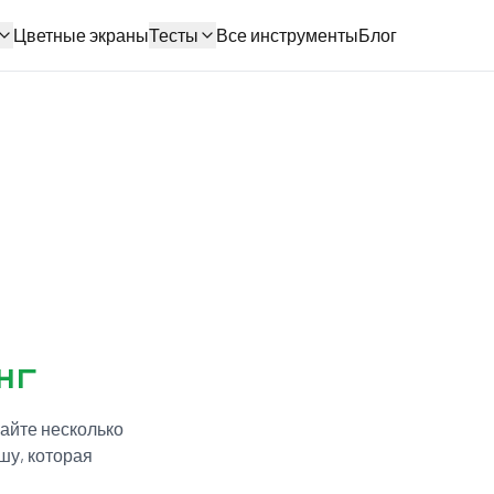
Цветные экраны
Тесты
Все инструменты
Блог
нг
вайте несколько
шу, которая