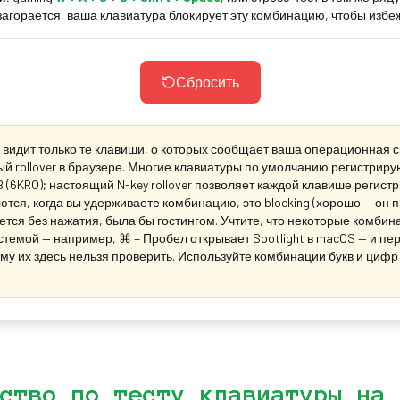
агорается, ваша клавиатура блокирует эту комбинацию, чтобы избеж
Сбросить
 видит только те клавиши, о которых сообщает ваша операционная с
 rollover в браузере. Многие клавиатуры по умолчанию регистриру
(6KRO); настоящий N-key rollover позволяет каждой клавише регист
тся, когда вы удерживаете комбинацию, это blocking (хорошо — он п
ется без нажатия, была бы гостингом. Учтите, что некоторые комби
темой — например, ⌘ + Пробел открывает Spotlight в macOS — и пе
ому их здесь нельзя проверить. Используйте комбинации букв и цифр
ство по тесту клавиатуры на 