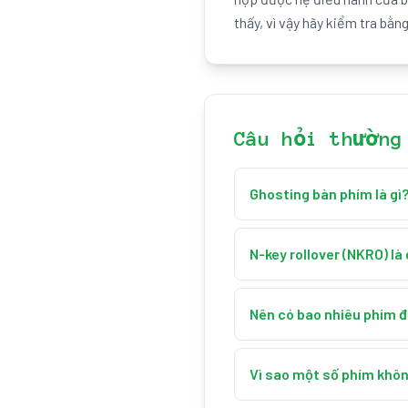
thấy, vì vậy hãy kiểm tra bằn
Câu hỏi thường
Ghosting bàn phím là gì
Ghosting bàn phím là khi 
hoặc khiến một trong nhữn
N-key rollover (NKRO) là 
phân biệt một số tổ hợp p
N-key rollover nghĩa là m
bạn có thể phát hiện ghost
được và tất cả đều ghi nhậ
Nên có bao nhiêu phím đ
6 phím, hay 6KRO). Bàn ph
Bàn phím tiêu chuẩn dùng 
nào.
Nhiều bàn phím chơi game h
Vì sao một số phím khôn
phím của bạn, hãy giữ càn