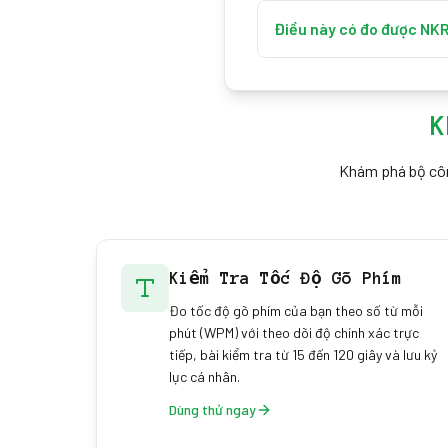
Đó là blocking (chống ghos
trong tổ hợp mà nó không 
Điều này có đo được NKR
nhưng có thể gây bực bội t
Nó đo rollover hiệu dụng c
6KRO qua USB và chỉ bật 
có thể cao hơn những gì tr
K
phần cứng.
Khám phá bộ công
Kiểm Tra Tốc Độ Gõ Phím
Đo tốc độ gõ phím của bạn theo số từ mỗi
phút (WPM) với theo dõi độ chính xác trực
tiếp, bài kiểm tra từ 15 đến 120 giây và lưu kỷ
lục cá nhân.
Dùng thử ngay