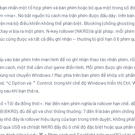
i bạn nhấn một tổ hợp phím và bàn phím hoặc bỏ qua một trong số đ
m «ma». Nó bắt nguồn từ cách ma trận phím được đấu dây: trên bàn
n mà bộ điều khiển không thể phân biệt. Blocking (chống ghosting) 
thay vì bịa ra một phím. N-key rollover (NKRO) là giải pháp: mỗi phí
lúc cũng được và tất cả đều ghi nhận — thường bị giới hạn ở 6 phím 
ấp vào bàn phím trên màn hình để nó ghi nhận thao tác nhấn phím, rồ
Phím cách, một thế cầm chơi game điển hình. Mỗi phím được ghi nhận
 Dùng nút chuyển Windows / Mac phía trên bàn phím để khớp với phầ
, ⌥ Option và ⌃ Control, trong khi chế độ Windows hiển thị Ctrl, W
 sau khi bạn thả ra.
 «Tối đa đồng thời». Hai đến năm phím nghĩa là rollover hạn chế, dễ b
 (6KRO), đủ để gõ và chơi thông thường; 7 đến 9 là bàn phím chống 
y nhớ đây là rollover hiệu dụng của bạn trong trình duyệt, không ph
 qua USB và chỉ bật NKRO đầy đủ ở chế độ đặc biệt hoặc qua phần
n dành riêng (ví dụ ⌘ + Phím cách mở Spotlight trên macOS) và bị ch