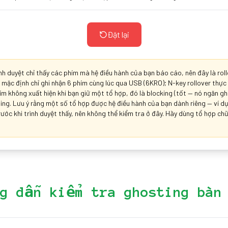
Đặt lại
ình duyệt chỉ thấy các phím mà hệ điều hành của bạn báo cáo, nên đây là rol
m mặc định chỉ ghi nhận 6 phím cùng lúc qua USB (6KRO); N-key rollover thự
hím không xuất hiện khi bạn giữ một tổ hợp, đó là blocking (tốt — nó ngăn g
ing. Lưu ý rằng một số tổ hợp được hệ điều hành của bạn dành riêng — ví 
ước khi trình duyệt thấy, nên không thể kiểm tra ở đây. Hãy dùng tổ hợp chữ
g dẫn kiểm tra ghosting bàn