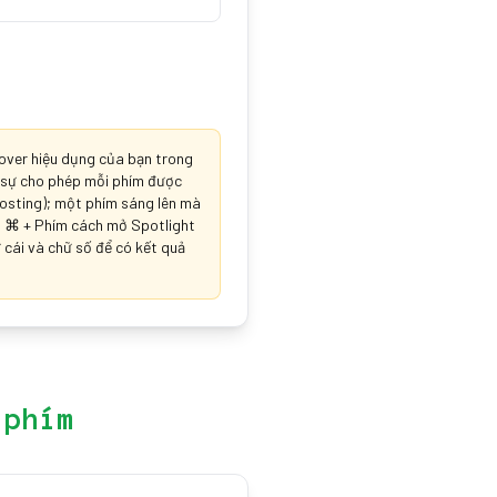
lover hiệu dụng của bạn trong
c sự cho phép mỗi phím được
hosting); một phím sáng lên mà
dụ ⌘ + Phím cách mở Spotlight
 cái và chữ số để có kết quả
 phím