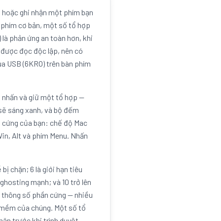
ó hoặc ghi nhận một phím bạn
 phím cơ bản, một số tổ hợp
là phản ứng an toàn hơn, khi
m được đọc độc lập, nên có
qua USB (6KRO) trên bàn phím
i nhấn và giữ một tổ hợp —
 sẽ sáng xanh, và bộ đếm
n cứng của bạn: chế độ Mac
in, Alt và phím Menu. Nhấn
ị chặn; 6 là giới hạn tiêu
ghosting mạnh; và 10 trở lên
ải thông số phần cứng — nhiều
 mềm của chúng. Một số tổ
ặn trước khi trình duyệt