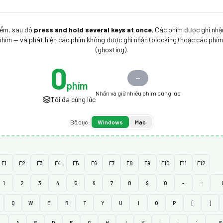
iểm, sau đó
press and hold several keys at once
. Các phím được ghi nh
 phím — và phát hiện các phím không được ghi nhận (blocking) hoặc các ph
(ghosting).
0
—
phím
Nhấn và giữ nhiều phím cùng lúc
Tối đa cùng lúc
Bố cục:
Windows
Mac
F1
F2
F3
F4
F5
F6
F7
F8
F9
F10
F11
F12
1
2
3
4
5
6
7
8
9
0
-
=
Q
W
E
R
T
Y
U
I
O
P
[
]
A
S
D
F
G
H
J
K
L
;
'
E