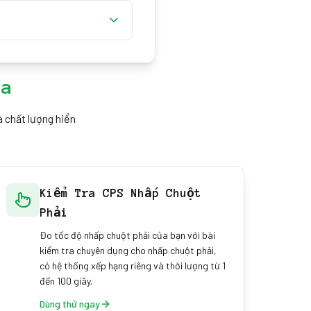
i ghi nhận một phím bổ sung
ơn gõ ra một phím ma —
 số bàn phím mặc định dùng
ần cứng thực sự của bạn
hông phải bảng thông số
ra
à chất lượng hiển
Kiểm Tra CPS Nhấp Chuột
Phải
Đo tốc độ nhấp chuột phải của bạn với bài
kiểm tra chuyên dụng cho nhấp chuột phải,
có hệ thống xếp hạng riêng và thời lượng từ 1
đến 100 giây.
Dùng thử ngay