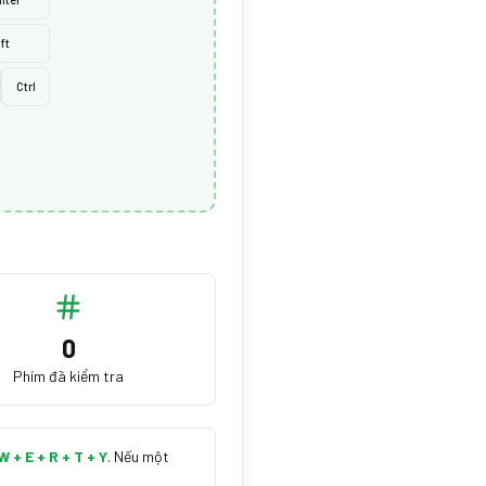
ft
Ctrl
0
Phím đã kiểm tra
W + E + R + T + Y
.
Nếu một