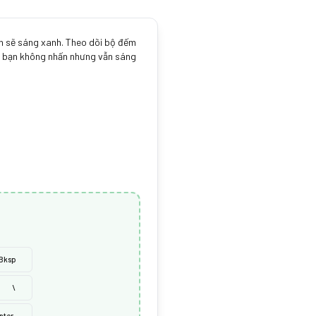
ận sẽ sáng xanh. Theo dõi bộ đếm
ím bạn không nhấn nhưng vẫn sáng
Bksp
\
nter