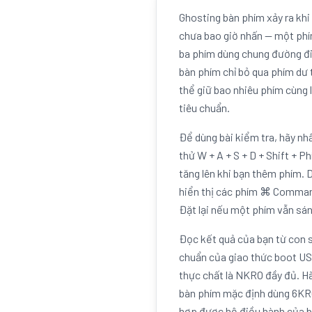
Ghosting bàn phím xảy ra kh
chưa bao giờ nhấn — một phí
ba phím dùng chung đường điệ
bàn phím chỉ bỏ qua phím dư 
thể giữ bao nhiêu phím cùng 
tiêu chuẩn.
Để dùng bài kiểm tra, hãy nh
thử W + A + S + D + Shift + 
tăng lên khi bạn thêm phím.
hiển thị các phím ⌘ Command
Đặt lại nếu một phím vẫn sáng
Đọc kết quả của bạn từ con số
chuẩn của giao thức boot USB
thực chất là NKRO đầy đủ. Hã
bàn phím mặc định dùng 6KRO
hợp được hệ điều hành của bạ