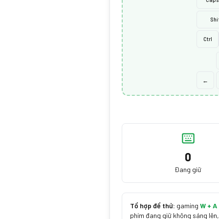
Shi
Ctrl
←
0
Đang giữ
Tổ hợp để thử:
gaming
W + A 
phím đang giữ không sáng lên,