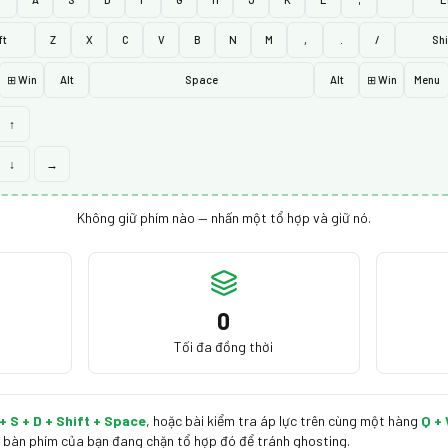
ft
Z
X
C
V
B
N
M
,
.
/
Shi
⊞ Win
Alt
Space
Alt
⊞ Win
Menu
↑
↓
→
Không giữ phím nào — nhấn một tổ hợp và giữ nó.
0
Tối đa đồng thời
+ S + D + Shift + Space
,
hoặc bài kiểm tra áp lực trên cùng một hàng
Q + 
 bàn phím của bạn đang chặn tổ hợp đó để tránh ghosting.