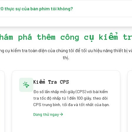
ting). Thay vì tạo ra một phím ma giả, bàn phím chỉ đơn giản từ chố
thể phân giải. Blocking là hành vi an toàn — bỏ sót một phím còn h
O thực sự của bàn phím tôi không?
rong game. Bàn phím có rollover cao hơn chặn ít hơn nhiều.
ủa bạn trong trình duyệt, tức là những gì hệ điều hành báo cáo. Một
NKRO đầy đủ ở chế độ đặc biệt hoặc qua phần mềm, nên khả năng ph
ình duyệt thấy. Hãy dùng nó như một bài kiểm tra rollover thực tế, k
hám phá thêm công cụ kiểm t
 cụ kiểm tra toàn diện của chúng tôi để tối ưu hiệu năng thiết bị v
thị.
Kiểm Tra CPS
Đo số lần nhấp mỗi giây (CPS) với bài kiểm
tra tốc độ nhấp từ 1 đến 100 giây, theo dõi
CPS trung bình, tối đa và tốt nhất của bạn.
Dùng thử ngay