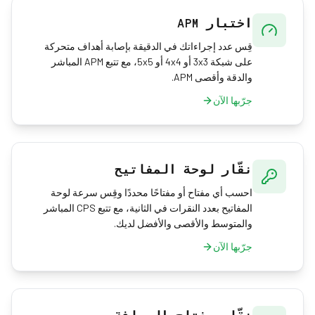
اختبار APM
قِس عدد إجراءاتك في الدقيقة بإصابة أهداف متحركة
على شبكة 3x3 أو 4x4 أو 5x5، مع تتبع APM المباشر
والدقة وأقصى APM.
جرّبها الآن
نقّار لوحة المفاتيح
احسب أي مفتاح أو مفتاحًا محددًا وقِس سرعة لوحة
المفاتيح بعدد النقرات في الثانية، مع تتبع CPS المباشر
والمتوسط والأقصى والأفضل لديك.
جرّبها الآن