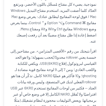
نموذجية. يضيء كل مفتاح مُسجَّل باللون الأخضر، ويرتفع
العدّاد كلما أضفت المزيد. استخدم مفتاح التبديل Windows
/ Mac فوق لوحة المفاتيح ليطابق عتادك: يعرض وضع Mac
مفاتيح ⌘ Command و⌥ Option و⌃ Control، بينما يعرض
وضع Windows مفاتيح Ctrl وWin وAlt ومفتاح Menu.
اضغط إعادة إذا ظل مفتاح مضيئًا بعد أن رفعت إصبعك
عنه.
اقرأ نتيجتك من رقم «الأقصى المتزامن». من مفتاحين إلى
خمسة يعني rollover محدودًا يُحجب بسهولة؛ و6 هو الحد
القياسي لبروتوكول إقلاع USB (6KRO)، ويكفي للكتابة
واللعب العادي؛ ومن 7 إلى 9 لوحة مفاتيح قوية مضادة لـ
ghosting؛ و10 فأكثر هو عمليًا NKRO كامل. تذكّر أن هذا هو
rollover الفعلي لديك في المتصفح، وليس ورقة بيانات
العتاد — فكثير من لوحات المفاتيح تستخدم 6KRO عبر USB
افتراضيًا ولا تُفعّل NKRO الكامل إلا في وضع خاص أو عبر
برمجياتها. وبعض التوليفات محجوزة لنظام تشغيلك (مثلًا