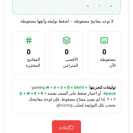
→
↓
←
لا توجد مفاتيح مضغوطة — اضغط توليفة وأبقِها مضغوطة.
0
0
0
مضغوطة
الأقصى
المفاتيح
الآن
المتزامن
المختبَرة
توليفات لتجربتها:
gaming
W + A + S + D + Shift +
Space
,
أو اختبار ضغط على الصف نفسه
Q + W + E + R +
T + Y
.
إذا لم يضِئ مفتاح مضغوط، فإن لوحة مفاتيحك
تحجب تلك التوليفة لتجنّب ghosting.
إعادة