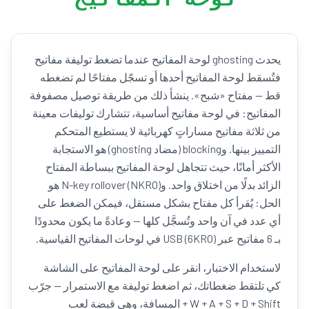
يحدث ghosting لوحة المفاتيح عندما تضغط توليفة مفاتيح
فتُسقط لوحة المفاتيح أحدها أو تسجّل مفتاحًا لم تضغطه
قط — مفتاح «شبح». ينشأ ذلك من طريقة توصيل مصفوفة
المفاتيح: في لوحة مفاتيح أساسية، تتشارك توليفات معينة
من ثلاثة مفاتيح مساراتٍ كهربائية لا يستطيع المتحكم
التمييز بينها. وblocking (مضاد ghosting) هو الاستجابة
الأكثر أمانًا، حيث تتجاهل لوحة المفاتيح ببساطة المفتاح
الزائد بدلًا من اختلاق واحد. وN-key rollover (NKRO) هو
الحل: يُقرأ كل مفتاح بشكل مستقل، فيمكن الضغط على
أي عدد في آن واحد وتُسجَّل كلها — وعادةً ما يكون محدودًا
بـ 6 مفاتيح عبر USB (6KRO) في لوحات المفاتيح القياسية.
لاستخدام الاختبار، انقر على لوحة المفاتيح على الشاشة
كي تلتقط ضغطاتك، ثم اضغط توليفة مع الاستمرار — جرّب
W + A + S + D + Shift + المسافة، وهي قبضة لعب