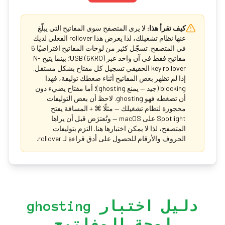
كيف تقرأ هذا:
لا يرى المتصفح سوى المفاتيح التي يبلّغ
عنها نظام تشغيلك، لذا يعرض هذا rollover الفعلي لديك
في المتصفح. تسجّل كثير من لوحات المفاتيح افتراضيًا 6
مفاتيح فقط في آن واحد عبر USB (6KRO)؛ بينما يتيح N-
key rollover الحقيقي تسجيل كل مفتاح بشكل مستقل.
إذا لم تظهر بعض المفاتيح أثناء ضغطك توليفة، فهذا
blocking (جيد — يمنع ghosting)؛ أما مفتاح يضيء دون
أن تضغطه فهو ghosting. لاحظ أن بعض التوليفات
محجوزة لنظام تشغيلك — مثلًا ⌘ + المسافة يفتح
Spotlight على macOS — وتُعترَض قبل أن يراها
المتصفح، لذا لا يمكن اختبارها هنا. التزم بتوليفات
الحروف والأرقام للحصول على أدق قراءة لـ rollover.
دليل اختبار ghosting
لوحة المفاتيح