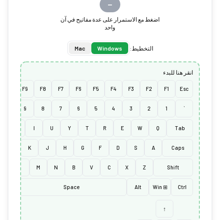
—
اضغط مع الاستمرار على عدة مفاتيح في آن
واحد
التخطيط:
Windows
Mac
انقر هنا للبدء
F10
F9
F8
F7
F6
F5
F4
F3
F2
F1
Esc
0
9
8
7
6
5
4
3
2
1
`
O
I
U
Y
T
R
E
W
Q
Tab
L
K
J
H
G
F
D
S
A
Caps
.
,
M
N
B
V
C
X
Z
Shift
Alt
Space
Alt
⊞ Win
Ctrl
↑