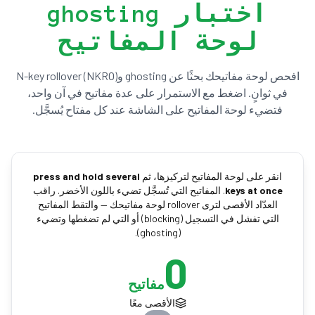
اختبار ghosting
لوحة المفاتيح
افحص لوحة مفاتيحك بحثًا عن ghosting وN-key rollover (NKRO)
في ثوانٍ. اضغط مع الاستمرار على عدة مفاتيح في آن واحد،
فتضيء لوحة المفاتيح على الشاشة عند كل مفتاح يُسجَّل.
انقر على لوحة المفاتيح لتركيزها، ثم
press and hold several
keys at once
. المفاتيح التي تُسجَّل تضيء باللون الأخضر. راقب
العدّاد الأقصى لترى rollover لوحة مفاتيحك — والتقط المفاتيح
التي تفشل في التسجيل (blocking) أو التي لم تضغطها وتضيء
(ghosting).
0
مفاتيح
الأقصى معًا