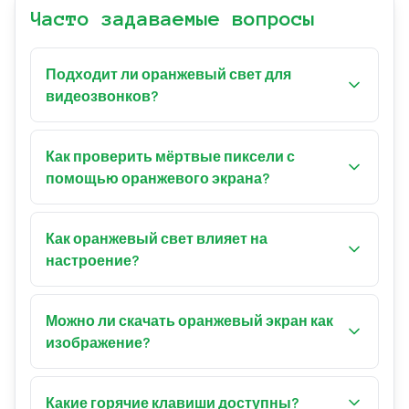
Часто задаваемые вопросы
Подходит ли оранжевый свет для
видеозвонков?
Да! Оранжевый обеспечивает тёплый,
выгодный свет, улучшающий оттенок кожи.
Как проверить мёртвые пиксели с
Особенно хорош для вечерних звонков или
помощью оранжевого экрана?
создания уютной атмосферы.
Включите полноэкранный режим и осмотрите
экран на наличие пикселей, которые выглядят
Как оранжевый свет влияет на
чёрными (мёртвыми) или другого цвета
настроение?
(залипшими). Для более тщательного теста
Оранжевый ассоциируется с теплотой,
воспользуйтесь нашим Dead Pixel Tester по
энергией и радостью. Он может создавать
Можно ли скачать оранжевый экран как
адресу /dead-pixel-tester/.
приветливую, комфортную обстановку и часто
изображение?
используется в сфере гостеприимства.
Да! Выберите нужное разрешение из
выпадающего меню или введите
Какие горячие клавиши доступны?