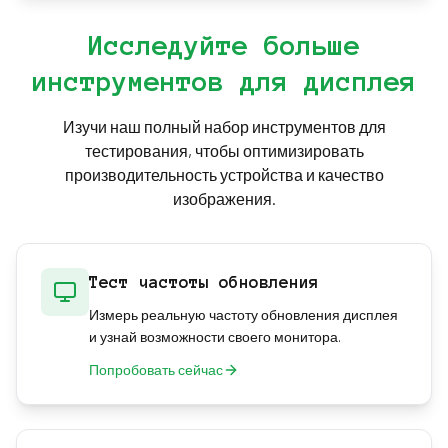
переключателя в панели настройки или
клавишей «G». Сетка обеспечивает наложение
Исследуйте больше
40×40 пикселей для выравнивания и
инструментов для дисплея
измерения.
Изучи наш полный набор инструментов для
тестирования, чтобы оптимизировать
производительность устройства и качество
изображения.
Тест частоты обновления
Измерь реальную частоту обновления дисплея
и узнай возможности своего монитора.
Попробовать сейчас