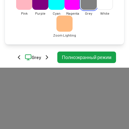
Pink
Purple
Cyan
Magenta
Grey
White
Zoom Lighting
Grey
Полноэкранный режим