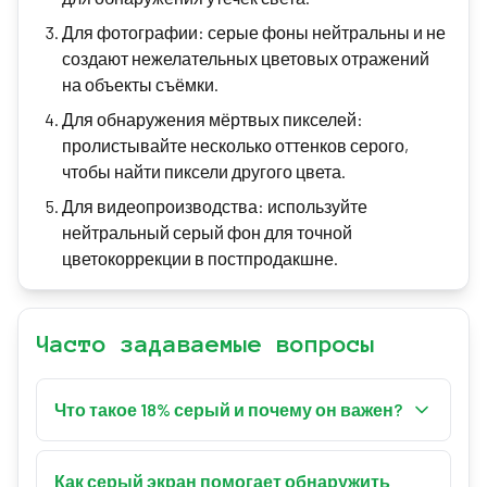
Для фотографии: серые фоны нейтральны и не
создают нежелательных цветовых отражений
на объекты съёмки.
Для обнаружения мёртвых пикселей:
пролистывайте несколько оттенков серого,
чтобы найти пиксели другого цвета.
Для видеопроизводства: используйте
нейтральный серый фон для точной
цветокоррекции в постпродакшне.
Часто задаваемые вопросы
Что такое 18% серый и почему он важен?
18% серый (средний серый) отражает 18%
падающего на него света. Это стандартный
Как серый экран помогает обнаружить