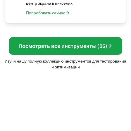
центр экрана в пикселях.
Попробовать сейчас
Посмотреть все инструменты (35)
Изучи нашу полную коллекцию инструментов для тестирования
и оптимизации
Frame Rate Test
Бесплатные браузерные инструменты для
измерения твоего экрана, мыши и частоты
кадров — без установки, мгновенный результат.