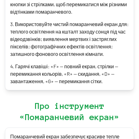
кнопки зі стрілками, щоб перемикатися між різними
відтінками помаранчевого.
3
.
Використовуйте чистий помаранчевий екран для:
теплого освітлення на кшталт заходу сонця під час
відеодзвінків; виявлення мертвих і застряглих
пікселів; фотографічних ефектів освітлення;
затишного фонового освітлення кімнати.
4
.
Гарячі клавіші: «F» — повний екран, стрілки —
перемикання кольорів, «R» — скидання, «D» —
завантаження, «G» — перемикання сітки.
Про інструмент
«Помаранчевий екран»
Помаранчевий екран забезпечує красиве тепле