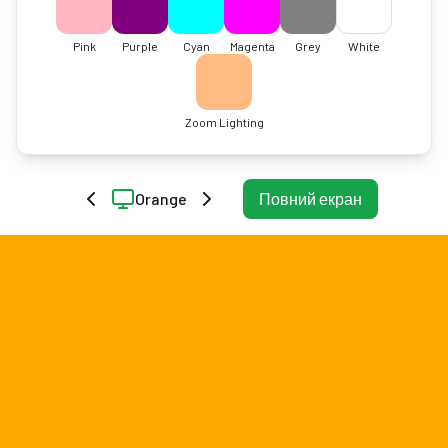
Pink
Purple
Cyan
Magenta
Grey
White
Zoom Lighting
Orange
Повний екран