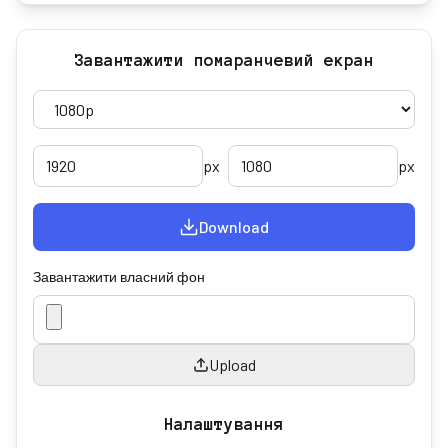
Завантажити помаранчевий екран
px
px
Download
Завантажити власний фон
Upload
Налаштування