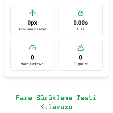
0
px
0.00
s
Sürükleme Mesafesi
Süre
0
0
Maks. Hız (px/s)
Düşmeler
Fare Sürükleme Testi
Kılavuzu