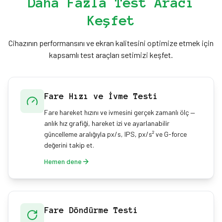
Daha Fazla Test Aracı
Mouse Çift Tıklama Testi’ni kullan, imleç kaymasını
Keşfet
Mouse Drift Testi ile yakala ya da rapor hızını Mouse
Polling Rate Testi ile ölç.
Cihazının performansını ve ekran kalitesini optimize etmek için
kapsamlı test araçları setimizi keşfet.
Fare Hızı ve İvme Testi
Fare hareket hızını ve ivmesini gerçek zamanlı ölç —
anlık hız grafiği, hareket izi ve ayarlanabilir
güncelleme aralığıyla px/s, IPS, px/s² ve G-force
değerini takip et.
Hemen dene
Fare Döndürme Testi