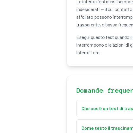
Le interruzioni quasi sempr
indesiderati — il cui contatt
affollato possono interromper
trasparente, o bassa frequenz
Esegui questo test quando il d
interrompono o le azioni di 
interruttore.
Domande freque
Che cos'è un test di tr
È uno strumento gratuito 
pulsante e trascini sull'ar
Come testo il trascina