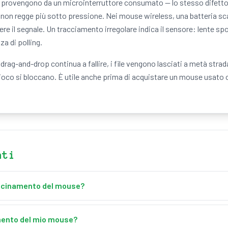
e provengono da un microinterruttore consumato — lo stesso difetto
o non regge più sotto pressione. Nei mouse wireless, una batteria sc
e il segnale. Un tracciamento irregolare indica il sensore: lente spo
a di polling.
rag-and-drop continua a fallire, i file vengono lasciati a metà strada,
gioco si bloccano. È utile anche prima di acquistare un mouse usato 
nti
ascinamento del mouse?
online che verifica come il tuo mouse esegue un clic e trascinament
ea di test; lo strumento traccia il percorso del sensore e misura dista
mento del mio mouse?