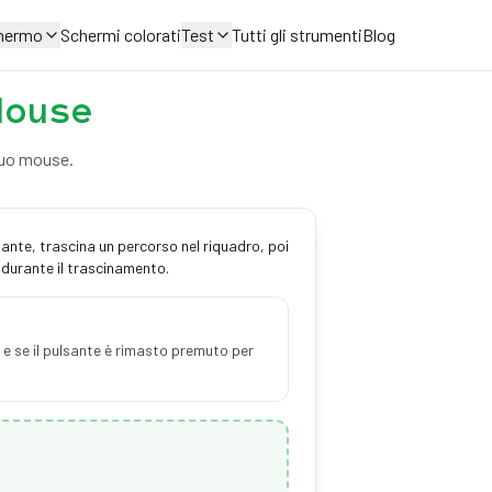
chermo
Schermi colorati
Test
Tutti gli strumenti
Blog
Mouse
 tuo mouse.
sante, trascina un percorso nel riquadro, poi
ia durante il trascinamento.
à e se il pulsante è rimasto premuto per