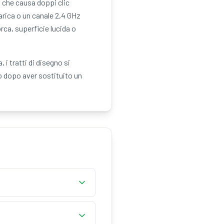
 che causa doppi clic
arica o un canale 2,4 GHz
rca, superficie lucida o
 i tratti di disegno si
o dopo aver sostituito un
o. Tieni premuto un
nza, velocità e qualità del