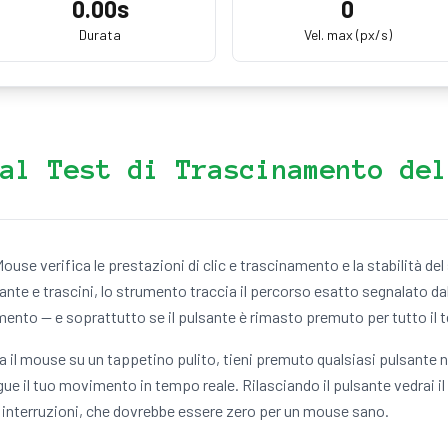
0.00
s
0
Durata
Vel. max (px/s)
al Test di Trascinamento del
Mouse verifica le prestazioni di clic e trascinamento e la stabilità d
nte e trascini, lo strumento traccia il percorso esatto segnalato da
amento — e soprattutto se il pulsante è rimasto premuto per tutto il
na il mouse su un tappetino pulito, tieni premuto qualsiasi pulsante n
ue il tuo movimento in tempo reale. Rilasciando il pulsante vedrai il
e interruzioni, che dovrebbe essere zero per un mouse sano.