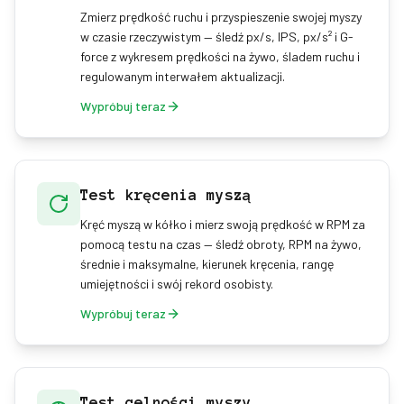
Zmierz prędkość ruchu i przyspieszenie swojej myszy
w czasie rzeczywistym — śledź px/s, IPS, px/s² i G-
force z wykresem prędkości na żywo, śladem ruchu i
regulowanym interwałem aktualizacji.
Wypróbuj teraz
Test kręcenia myszą
Kręć myszą w kółko i mierz swoją prędkość w RPM za
pomocą testu na czas — śledź obroty, RPM na żywo,
średnie i maksymalne, kierunek kręcenia, rangę
umiejętności i swój rekord osobisty.
Wypróbuj teraz
Test celności myszy