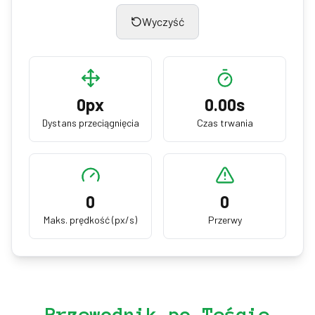
Wyczyść
0
px
0.00
s
Dystans przeciągnięcia
Czas trwania
0
0
Maks. prędkość (px/s)
Przerwy
Przewodnik po Teście