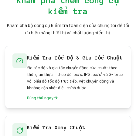
Khám phá thêm công cụ
Double Click Chuột, phát hiện drift con trỏ bằng
kiểm tra
Kiểm tra Drift Chuột, hoặc đo tần suất báo cáo bằng
Mouse Polling Rate Test.
Khám phá bộ công cụ kiểm tra toàn diện của chúng tôi để tối
ưu hiệu năng thiết bị và chất lượng hiển thị.
Kiểm Tra Tốc Độ & Gia Tốc Chuột
Đo tốc độ và gia tốc chuyển động của chuột theo
thời gian thực — theo dõi px/s, IPS, px/s² và G-force
với biểu đồ tốc độ trực tiếp, vệt chuyển động và
khoảng cập nhật điều chỉnh được.
Dùng thử ngay
Kiểm Tra Xoay Chuột