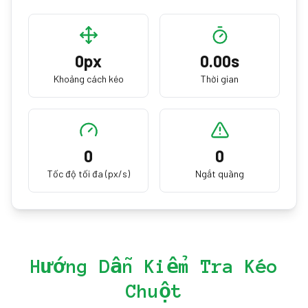
0
px
0.00
s
Khoảng cách kéo
Thời gian
0
0
Tốc độ tối đa (px/s)
Ngắt quãng
Hướng Dẫn Kiểm Tra Kéo
Chuột