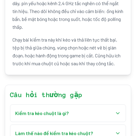
dây, pin yếu hoặc kênh 2,4 GHz tắc nghẽn có thể ngắt
tín hiệu. Theo dõi không đều chỉ vào cảm biến: ống kính
bẩn, bề mặt bóng hoặc trong suốt, hoặc tốc độ polling
thấp.
Chạy bài kiểm tra này khi kéo và thả liên tục thất bại,
tệp bị thả giữa chừng, vùng chọn hoặc nét vẽ bị gián
đoạn, hoặc hành động trong game bị cắt. Cũng hữu ích
trước khi mua chuột cũ hoặc sau khi thay công tắc.
Câu hỏi thường gặp
Kiểm tra kéo chuột là gì?
Đây là công cụ trực tuyến miễn phí kiểm tra khả
năng nhấp và kéo của chuột. Bạn giữ nút và kéo qua
Làm thế nào để kiểm tra kéo chuột?