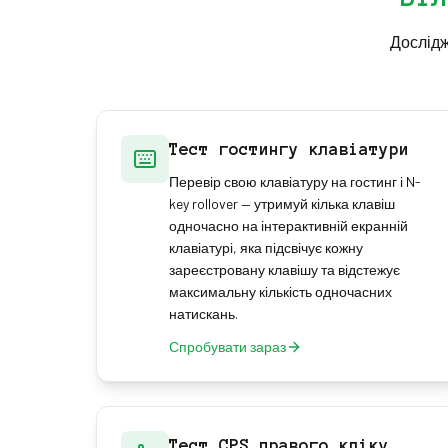
Дослідж
Тест гостингу клавіатури
Перевір свою клавіатуру на гостинг і N-
key rollover — утримуй кілька клавіш
одночасно на інтерактивній екранній
клавіатурі, яка підсвічує кожну
зареєстровану клавішу та відстежує
максимальну кількість одночасних
натискань.
Спробувати зараз
Тест CPS правого кліку