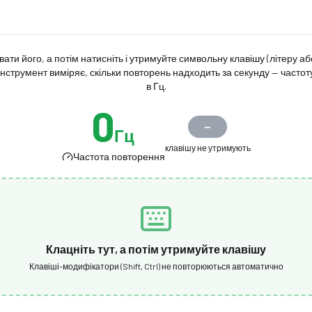
вати його, а потім натисніть і утримуйте символьну клавішу (літеру а
нструмент виміряє, скільки повторень надходить за секунду — частот
в Гц.
0
—
Гц
клавішу не утримують
Частота повторення
Клацніть тут, а потім утримуйте клавішу
Клавіші-модифікатори (Shift, Ctrl) не повторюються автоматично