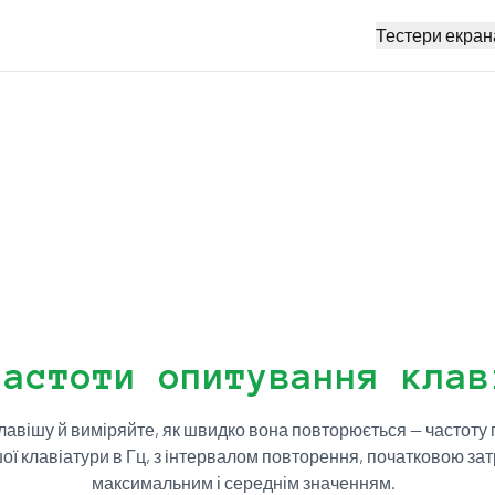
Тестери екран
частоти опитування клав
лавішу й виміряйте, як швидко вона повторюється — частоту
ої клавіатури в Гц, з інтервалом повторення, початковою за
максимальним і середнім значенням.