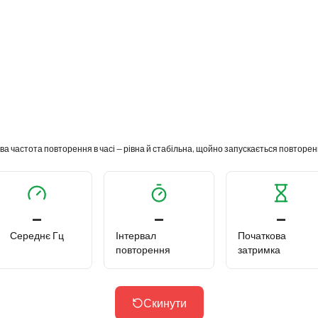
а частота повторення в часі — рівна й стабільна, щойно запускається повторе
—
—
—
Середнє Гц
Інтервал
Початкова
повторення
затримка
Скинути