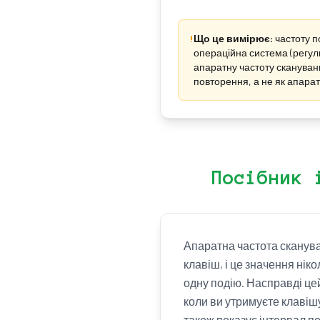
!
Що це вимірює:
частоту п
операційна система (регул
апаратну частоту скануван
повторення, а не як апарат
Посібник 
Апаратна частота скануван
клавіш, і це значення нік
одну подію. Насправді цей
коли ви утримуєте клавішу
також показує інтервал п