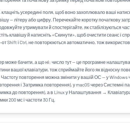
 клацніть усередині поля, щоб воно захоплювало ваші натиска
ішу — літеру або цифру. Перечекайте коротку початкову затр
довжуйте утримувати й спостерігайте, як стабілізуються час
устіть клавішу й натисніть «Скинути», щоб очистити сеанс і сп
-от Shift і Ctrl, не повторюються автоматично, тож використ
ер може бачити, а що ні: число тут — це програмне налаштува
тини вашої клавіатури, тож сприймайте його як відносну пове
 Частоту повторення можна змінити у вашій ОС — у Windows
вторення і Затримка повторення), у macOS через Системні п
римка до повторення), а в Linux у Налаштування → Клавіату
имки 200 мс і частоти 30 Гц.