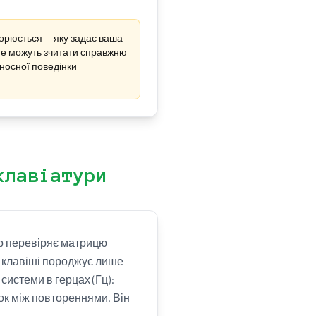
орюється — яку задає ваша
 не можуть зчитати справжню
носної поведінки
клавіатури
ер перевіряє матрицю
ня клавіші породжує лише
системи в герцах (Гц):
жок між повтореннями. Він
.