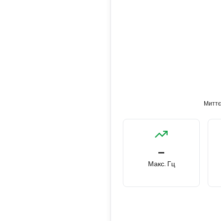
Миттєв
—
Макс. Гц