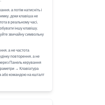
ння, а потім натисніть і
имку, доки клавіша не
тота в реальному часі,
робувати іншу клавішу.
овуйте звичайну символьну
ння, а не частота
дінку повторення, а не
 через Панель керування
араметри → Клавіатура
ра або командою на кшталт