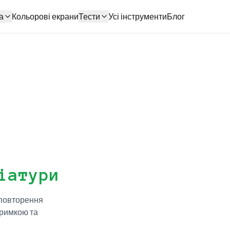
а
Кольорові екрани
Тести
Усі інструменти
Блог
іатури
 повторення
тримкою та