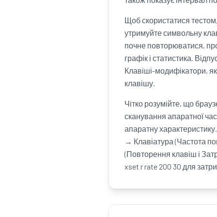
Щоб скористатися тестом,
утримуйте символьну клав
почне повторюватися, про
графік і статистика. Відп
Клавіші-модифікатори, як
клавішу.
Чітко розумійте, що брауз
сканування апаратної час
апаратну характеристику.
→ Клавіатура (Частота по
(Повторення клавіш і Зат
xset r rate 200 30 для затр