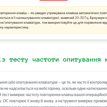
овторення клавіш — як швидко утримувана клавіша автоматично повт
юється в її налаштуваннях клавіатури), зазвичай 20–30 Гц. Браузери
ня/опитування клавіатури, тож використовуйте це для порівняння від
ну характеристику.
із тесту частоти опитування 
ня (або опитування) клавіатури — це те, як часто її контрол
оли не надсилається на вебсторінку, оскільки одне натискан
 тест вимірює частоту повторення клавіш вашої операційної 
, ОС повторює її знову й знову, а інструмент вимірює промі
овторення та початкову затримку перед початком повторення