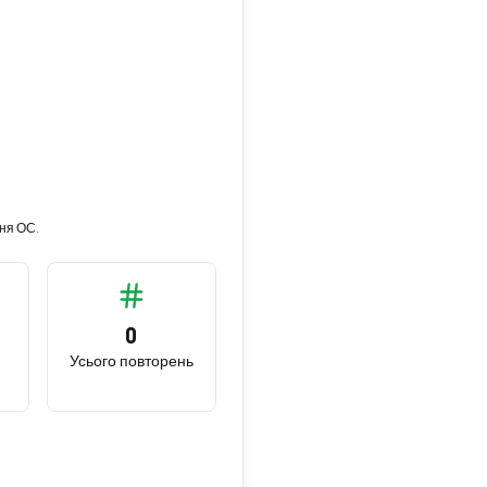
ння ОС.
0
Усього повторень