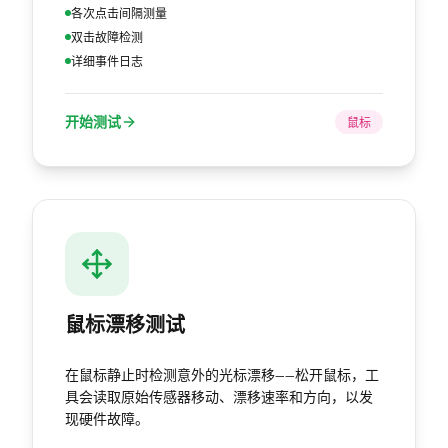
各次点击间隔测量
双击故障检测
详细事件日志
开始测试
鼠标
鼠标漂移测试
在鼠标静止时检测意外的光标漂移——松开鼠标，工
具会读取原始传感器移动、漂移速率和方向，以发
现硬件故障。