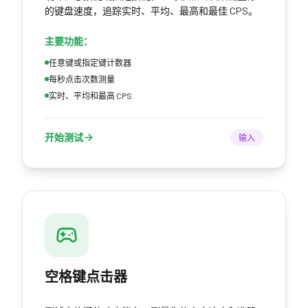
的键盘速度，追踪实时、平均、最高和最佳 CPS。
主要功能：
任意键或指定键计数器
每秒点击次数测量
实时、平均和最高 CPS
开始测试
输入
空格键点击器