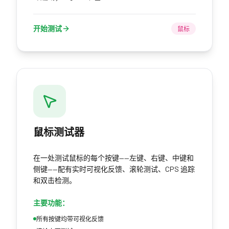
开始测试
鼠标
鼠标测试器
在一处测试鼠标的每个按键——左键、右键、中键和
侧键——配有实时可视化反馈、滚轮测试、CPS 追踪
和双击检测。
主要功能：
所有按键均带可视化反馈