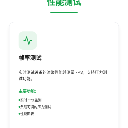
性能测试
帧率测试
实时测试设备的渲染性能并测量 FPS，支持压力测
试功能。
主要功能：
实时 FPS 监测
负载可调的压力测试
性能图表