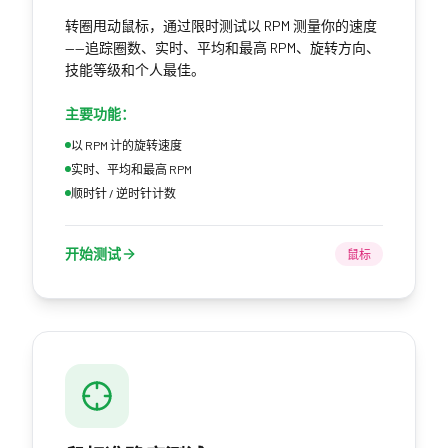
转圈甩动鼠标，通过限时测试以 RPM 测量你的速度
——追踪圈数、实时、平均和最高 RPM、旋转方向、
技能等级和个人最佳。
主要功能：
以 RPM 计的旋转速度
实时、平均和最高 RPM
顺时针 / 逆时针计数
开始测试
鼠标