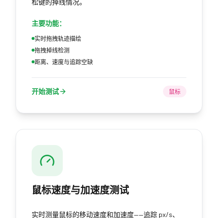
松键的掉线情况。
主要功能：
实时拖拽轨迹描绘
拖拽掉线检测
距离、速度与追踪空缺
开始测试
鼠标
鼠标速度与加速度测试
实时测量鼠标的移动速度和加速度——追踪 px/s、