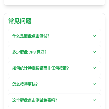
常见问题
什么是键盘点击测试？
键盘点击测试会统计你按下按键的次数，并以每
秒点击次数（CPS）测量你的速度。你可以统计任
多少键盘 CPS 算好？
何按键或选择一个特定按键，在固定时间内尽可
单键点按时，1–4 CPS 为入门，5–7 CPS 为熟练，8
能快速地按，工具会将你的总按键数除以时长，
–10 CPS 为专家，11+ CPS 为大师级。在一个键上交
如何统计特定按键而非任何按键？
计算出你的 CPS。
替使用两根手指（打鼓式）可让你轻松超过 10
将模式从“任何按键”切换为“特定按键”，按下“按键”
CPS，比大多数人点击鼠标还快。
按钮，再轻点你想追踪的键。此后只有该键计入
怎么按得更快？
分数 — 很适合练习空格键、W、E 或任何你在游戏
在同一个键上交替使用两根手指（打鼓式）以几
或打字时依赖的按键。
乎翻倍的速度，放松手部并让手指发力。以 5–10
这个键盘点击测试免费吗？
秒的短促爆发练习，使用反应灵敏、键程短的键