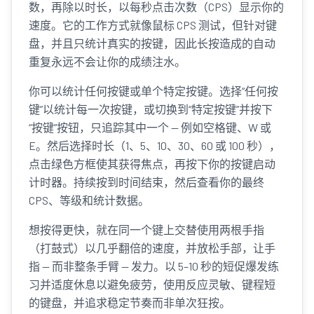
数，再除以时长，以每秒点击次数（CPS）显示你的
速度。它的工作方式就像鼠标 CPS 测试，但针对键
盘，并且只统计真实的按键，因此长按造成的自动
重复永远不会让你的成绩注水。
你可以统计任何按键或单个特定按键。选择“任何按
键”以统计每一次按键，或切换到“特定按键”并按下
“按键”按钮，只追踪其中一个 — 例如空格键、W 或
E。然后选择时长（1、5、10、30、60 或 100 秒），
点击绿色方框使其获得焦点，再按下你的按键启动
计时器。持续按到时间结束，然后查看你的最终
CPS、等级和统计数据。
想按得更快，就在同一个键上交替使用两根手指
（打鼓式）以几乎翻倍的速度，并放松手部，让手
指 — 而非整条手臂 — 发力。以 5–10 秒的短促爆发练
习并适度休息以避免疲劳，使用反应灵敏、键程短
的键盘，并追求稳定节奏而非单次狂按。