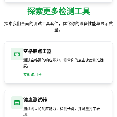
是的。键盘点击测试完全免费，全程在你的浏览
盘，并追求稳定节奏而非单次狂按。
器中运行，无需下载或注册。你的最佳成绩会按
探索更多检测工具
按键和时长保存在你自己的设备上。
探索我们全面的测试工具套件，优化你的设备性能与显示质
量。
空格键点击器
测试空格键的响应能力，测量你的点击速度和准确
度。
立即试用
键盘测试器
测试键盘的响应能力，检测卡键，并测量打字表
现。