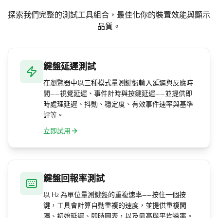
入「消抖」延遲以遮蓋輕微連點。若清潔無效且
探索我們完整的測試工具組合，最佳化你的裝置效能與顯示
軸體無法更換，通常就得更換鍵盤 — 而保固期內
品質。
的連點故障一般可獲保固。
鍵盤延遲測試
在瀏覽器中以三種模式量測鍵盤輸入延遲與反應時
間——視覺延遲、事件計時與按鍵延遲——並提供即
時處理延遲、抖動、穩定度、有效事件速率與基準
評等。
立即試用
鍵盤回報率測試
以 Hz 為單位量測鍵盤的重複速率——按住一個按
鍵，工具會計算自動重複的速度，並提供重複間
隔、初始延遲、即時圖表，以及最高與平均速率。