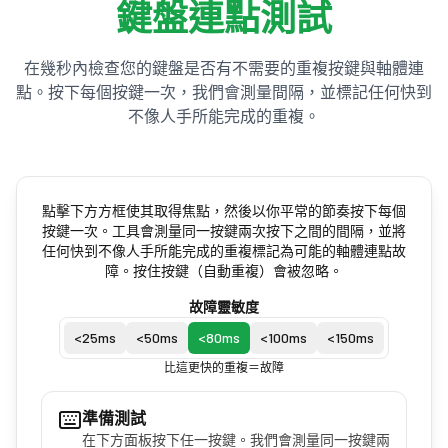
鍵盤連點測試
在幾秒內檢查您的鍵盤是否有不需要的重複按鍵與軸體連
點。按下每個按鍵一次，我們會測量間隔，並標記任何快到
不像人手所能完成的重複。
點擊下方方框使其取得焦點，然後以你平常的節奏按下每個
按鍵一次。工具會測量同一按鍵兩次按下之間的間隔，並將
任何快到不像人手所能完成的重複標記為可能的軸體連點故
障。按住按鍵（自動重複）會被忽略。
故障靈敏度
<
25
ms
<
50
ms
<
80
ms
<
100
ms
<
150
ms
比這更快的重複＝故障
準備測試
在下方面板按下任一按鍵。我們會測量同一按鍵兩