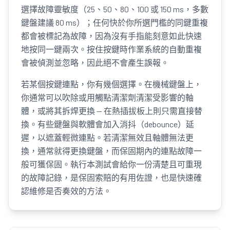
選擇故障靈敏度（25、50、80、100 或 150 ms，多數
鍵盤建議 80 ms）；任何快於你所選門檻的同鍵重複
都會被標記為故障，因為沒有手指能刻意如此快速
地按同一鍵兩次。按住按鍵時作業系統的自動重複
會被偵測並忽略，因此絕不會產生誤報。
若某個按鍵連點，你有幾個選擇。在機械鍵盤上，
你通常可以吹除或用觸點清潔劑清潔受影響的軸
體，或將其拆焊更換 — 在熱插拔板上則只需直接替
換。有些鍵盤與軟體會加入消抖（debounce）延
遲，以遮蓋輕微連點。若清潔無效且軸體無法更
換，通常就得更換鍵盤，而保固期內的連點故障一
般可獲保固。執行本測試會給你一份清楚且可重現
的故障記錄，是保固索賠的有用佐證，也是快速確
認維修是否奏效的方法。