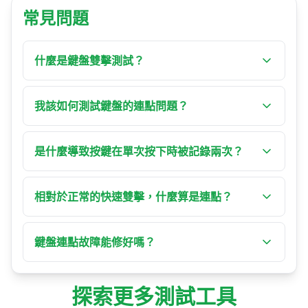
常見問題
什麼是鍵盤雙擊測試？
鍵盤雙擊測試是一款免費線上工具，用來檢查鍵
盤是否把單次實體按鍵記錄為兩次按下。它會測
我該如何測試鍵盤的連點問題？
量同一按鍵連續按下之間的間隔，並標記任何快
點擊測試方框使其取得焦點，然後以平常的節奏
到不像人手所能完成的重複 — 這正是磨損軸體的
將你擔心的按鍵逐一按下。工具會顯示同一按鍵
是什麼導致按鍵在單次按下時被記錄兩次？
明顯徵兆，常稱為「chatter」或連點故障。
每次按下與前一次之間的間隔。若單次按下出現
幾乎總是軸體的硬體故障。當軸體內部的金屬觸
「故障」讀數，或判定變紅，那顆軸體很可能正
點磨損，或累積灰塵與氧化時，按下時可能彈
相對於正常的快速雙擊，什麼算是連點？
在自行雙重觸發。
跳，在幾毫秒內多次接通與斷開接觸。鍵盤把這
刻意對按鍵雙擊時，兩次按下之間通常遠超過 100
種彈跳讀成兩次獨立按下。這是機械鍵盤隨年限
ms。連點的軸體會更快地觸發第二次按下 — 常低
鍵盤連點故障能修好嗎？
而故障最常見的方式之一。
於 30 ms — 因為那是電氣彈跳，而非你的手指。
有時可以。在機械鍵盤上，你通常可以吹除或用
本工具讓你選擇門檻（25、50、80、100 或 150
觸點清潔劑清潔受影響的軸體，或將其拆焊更換
ms，建議 80 ms）；任何快於此值的同鍵重複都
探索更多測試工具
（或在熱插拔板上替換）。有些鍵盤與軟體會加
會被視為故障，而非刻意按下。