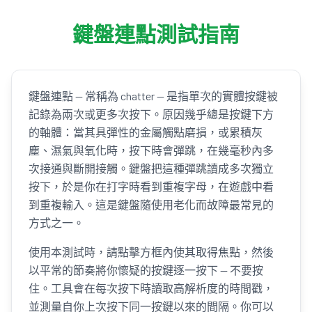
鍵盤連點測試指南
鍵盤連點 — 常稱為 chatter — 是指單次的實體按鍵被
記錄為兩次或更多次按下。原因幾乎總是按鍵下方
的軸體：當其具彈性的金屬觸點磨損，或累積灰
塵、濕氣與氧化時，按下時會彈跳，在幾毫秒內多
次接通與斷開接觸。鍵盤把這種彈跳讀成多次獨立
按下，於是你在打字時看到重複字母，在遊戲中看
到重複輸入。這是鍵盤隨使用老化而故障最常見的
方式之一。
使用本測試時，請點擊方框內使其取得焦點，然後
以平常的節奏將你懷疑的按鍵逐一按下 — 不要按
住。工具會在每次按下時讀取高解析度的時間戳，
並測量自你上次按下同一按鍵以來的間隔。你可以