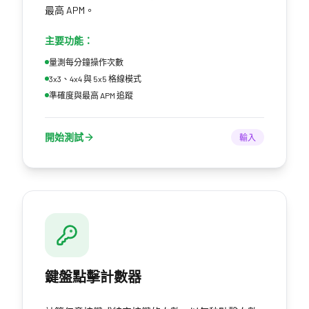
最高 APM。
主要功能：
量測每分鐘操作次數
3x3、4x4 與 5x5 格線模式
準確度與最高 APM 追蹤
開始測試
輸入
鍵盤點擊計數器