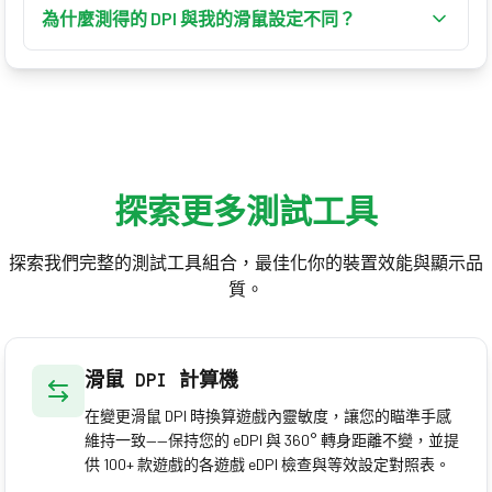
動，或查看滑鼠軟體或廠商規格。
為什麼測得的 DPI 與我的滑鼠設定不同？
系統指標器速度、遊戲內靈敏度與滑鼠加速都會影響
游標移動。請關閉滑鼠加速以進行準確測試。
探索更多測試工具
探索我們完整的測試工具組合，最佳化你的裝置效能與顯示品
質。
滑鼠 DPI 計算機
在變更滑鼠 DPI 時換算遊戲內靈敏度，讓您的瞄準手感
維持一致——保持您的 eDPI 與 360° 轉身距離不變，並提
供 100+ 款遊戲的各遊戲 eDPI 檢查與等效設定對照表。