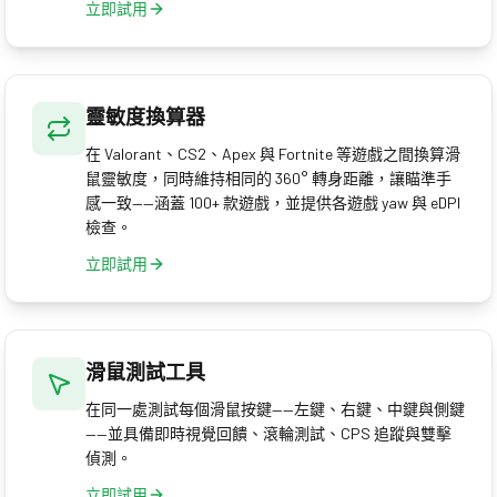
立即試用
靈敏度換算器
在 Valorant、CS2、Apex 與 Fortnite 等遊戲之間換算滑
鼠靈敏度，同時維持相同的 360° 轉身距離，讓瞄準手
感一致——涵蓋 100+ 款遊戲，並提供各遊戲 yaw 與 eDPI
檢查。
立即試用
滑鼠測試工具
在同一處測試每個滑鼠按鍵——左鍵、右鍵、中鍵與側鍵
——並具備即時視覺回饋、滾輪測試、CPS 追蹤與雙擊
偵測。
立即試用