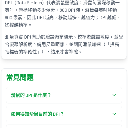
DPI（Dots Per Inch）代表滑鼠靈敏度：滑鼠每實際移動一
英吋，游標移動多少像素。800 DPI 時，游標每英吋移動
800 像素，因此 DPI 越高，移動越快、越省力；DPI 越低，
操控越精準。
測量真實 DPI 有助於驗證廠商標示、校準遊戲靈敏度，並配
合螢幕解析度。請用尺量距離，並關閉滑鼠加速（「提高
指標器的準確性」），結果才會準確。
常見問題
滑鼠的 DPI 是什麼？
DPI（Dots Per Inch）代表滑鼠靈敏度。它表示滑鼠每
實際移動一英吋，游標移動多少像素。DPI 越高，游
如何得知滑鼠目前的 DPI？
標移動越快。
用這項測試，將滑鼠拖曳一段已知距離並比較像素移