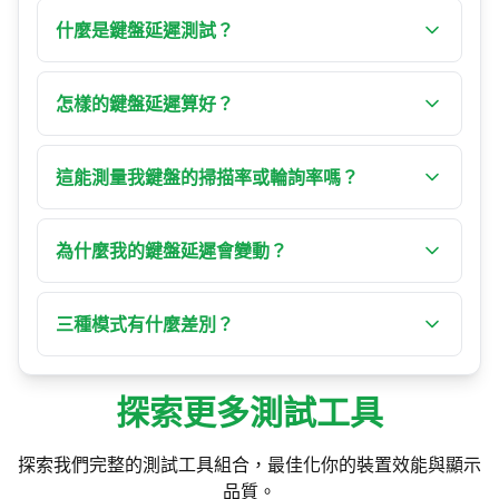
什麼是鍵盤延遲測試？
鍵盤延遲測試測量從按下按鍵到瀏覽器處理該事
件之間的輸入延遲。本工具會在三種模式 — 視覺
怎樣的鍵盤延遲算好？
延遲、事件計時與按鍵延遲 — 中以毫秒回報事件
以瀏覽器測得的處理延遲而言，低於 2 ms 屬專業
處理延遲，並一併顯示抖動、一致性與有效事件
電競水準，2–5 ms 非常適合競技對戰，5–10 ms 對
這能測量我鍵盤的掃描率或輪詢率嗎？
速率。
多數使用者已足夠。10–20 ms 在快節奏遊戲中會
無法直接測量。瀏覽器不會公開鍵盤真正的硬體
被察覺，而超過 20 ms 可能影響對時機敏感的操
掃描率，而一次正常按鍵只會觸發一個事件。事
為什麼我的鍵盤延遲會變動？
作。請記住這些是事件處理數據，而非整體系統
件計時模式顯示的是按鍵事件之間的間隔 — 當你
延遲。
系統負載、瀏覽器活動與背景程序都會影響延
按住一個鍵時，那反映的是作業系統的自動重複
遲。瀏覽器在每一影格都必須把你的按鍵輸入和
三種模式有什麼差別？
速率（通常為 20–30 Hz），並非硬體掃描率。請
它正在做的其他所有事一起排程，因此讀數會跳
把有效速率當作瀏覽器層級的相對數字，而非硬
視覺延遲在回報真正處理延遲的同時，呈現按鍵
動。關閉不必要的程式與分頁後再測一次，可獲
體規格。
與感知反應之間的落差。事件計時繪製按鍵事件
得最穩定的數字。
探索更多測試工具
之間的時間並推算有效事件速率 — 按住一個鍵以
取得穩定的串流。按鍵延遲則繪製每一次按壓所
探索我們完整的測試工具組合，最佳化你的裝置效能與顯示
測得處理延遲的直方圖。
品質。