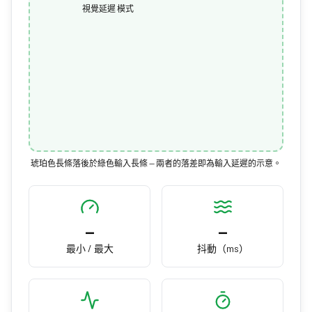
視覺延遲 模式
琥珀色長條落後於綠色輸入長條 — 兩者的落差即為輸入延遲的示意。
—
—
最小 / 最大
抖動（ms）