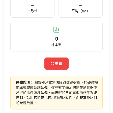
—
—
一致性
平均（ms）
0
樣本數
重置
!
硬體說明：
瀏覽器測試無法讀取你鍵盤真正的硬體掃
描率或整體系統延遲。這些數字顯示的是在瀏覽器中
測得的事件處理延遲，而按鍵的自動重複由作業系統
控制。請用它們來比較相對的反應性，而非當作絕對
的硬體數據。