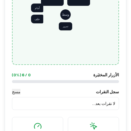
أمام
وسط
خلف
تمرير
الأزرار المختبَرة
0
/
6
(
%)
0
سجل النقرات
مسح
لا نقرات بعد…