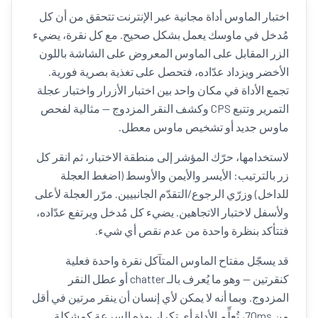
اختبار الماوس أداة مجانية عبر الإنترنت تتحقق من أن كل
مُدخل في ماوسك يعمل بشكل صحيح. مع كل نقرة، يضيء
الزر المقابل على الماوس المعروض على الشاشة باللون
الأخضر ويزداد عدّاده، فتحصل على تغذية بصرية فورية.
تجمع الأداة في مكان واحد بين اختبار الأزرار واختبار عجلة
التمرير وتتبع CPS وكشف النقر المزدوج — مثالية لفحص
ماوس جديد أو تشخيص ماوس معطل.
لاستخدامها، حرّك المؤشر إلى منطقة الاختبار، ثم انقر كل
زر بالترتيب: الأيسر والأيمن والأوسط (اضغط العجلة
للداخل) وزرّي الرجوع/التقدّم الجانبيين. مرّر العجلة لأعلى
ولأسفل لاختبار الاتجاهين. يضيء كل مُدخل ويرتفع عدّاده،
فتتأكد بنظرة واحدة من عدم نقص أي شيء.
قد يسجّل مفتاح الماوس المتآكل نقرة واحدة فعلية
كنقرتين — وهو ما يُعرف بالـ chatter أو عطل النقر
المزدوج. وبما أنه لا يمكن لأي إنسان أن ينقر مرتين في أقل
من 70ms، تُعلِّم الأداة أي تكرار بهذه السرعة كمشكلة