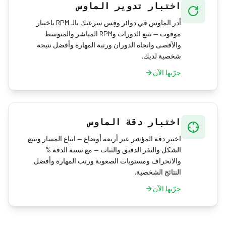
اختبار تدوير الماوس
أدر الماوس في دوائر وقِس سرعتك بالـ RPM باختبار
موقوت — تتبع الدورات وRPM المباشر والمتوسط
والأقصى واتجاه الدوران ورتبة المهارة وأفضل نتيجة
شخصية لديك.
جرّبها الآن
اختبار دقة الماوس
اختبر دقة المؤشر عبر أربعة أوضاع — اتباع المسار وتتبع
الشكل والنقر الدقيق والثبات — مع نسبة الدقة %
والانحراف ومستويات الصعوبة ورتب المهارة وأفضل
النتائج الشخصية.
جرّبها الآن