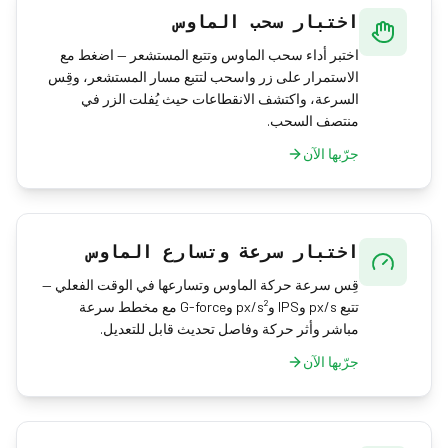
اختبار سحب الماوس
اختبر أداء سحب الماوس وتتبع المستشعر — اضغط مع
الاستمرار على زر واسحب لتتبع مسار المستشعر، وقِس
السرعة، واكتشف الانقطاعات حيث يُفلت الزر في
منتصف السحب.
جرّبها الآن
اختبار سرعة وتسارع الماوس
قِس سرعة حركة الماوس وتسارعها في الوقت الفعلي —
تتبع px/s وIPS وpx/s² وG-force مع مخطط سرعة
مباشر وأثر حركة وفاصل تحديث قابل للتعديل.
جرّبها الآن