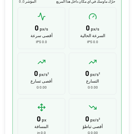
حرّك ماوسك في أي مكان داخل هذا المربع
المؤشر 0, 0
0
0
px/s
px/s
السرعة الحالية
أقصى سرعة
0.0 IPS
0.0 IPS
0
0
px/s²
px/s²
التسارع
أقصى تسارع
0.00 G
0.00 G
0
0
px
px/s²
أقصى تباطؤ
المسافة
0.0 in
0.00 G