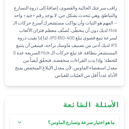
راقب سرعتك الحالية والقصوى، إضافةً إلى ذروة التسارع
والتباطؤ، وهي تتحدث بشكل حي. لا يوجد رقم «جيد» واحد
— المهم هو الثبات وأن يواكب مستشعرك أسرع حركات الـ
flick لديك دون أن يتخطّى. تُصنَّف معظم فئران الألعاب
لسرعة تتبع قصوى تبلغ 400–650 IPS، لذا إذا بقيت ذروة
IPS لديك أدنى من تصنيف ماوسك براحة، فينبغي أن يتتبع
المستشعر بنظافة. قد تبلغ حركات الـ flick السريعة عدة G
للحظة؛ وإذا بدت القراءات منخفضة، فتحقّق أيضاً من
معدل استقصاء الماوس، لأن معدل الإبلاغ المنخفض يمنح
الأداة عدداً أقل من العيّنات للقياس.
الأسئلة الشائعة
ما هو اختبار سرعة وتسارع الماوس؟