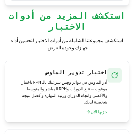
نعم — يتتبع الاختبار أي حركة للمؤشر، لذا فإن لوحة
المكتب. وإذا كنت لا تعرف PPI شاشتك، يمكنك حسابه
اللمس أو سحب الإصبع على شاشة لمس سيسجّلان
من دقتك ومقاس الشاشة باستخدام حاسبة شاشة
استكشف المزيد من أدوات
السرعة والتسارع. ومع ذلك، للحصول على نتائج تعكس
Retina لدينا.
الاختبار
عتاد ألعابك الفعلي، يقدّم ماوس حقيقي على لوحة
ماوس أكثر القراءات دلالةً.
استكشف مجموعتنا الشاملة من أدوات الاختبار لتحسين أداء
جهازك وجودة العرض.
اختبار تدوير الماوس
أدر الماوس في دوائر وقِس سرعتك بالـ RPM باختبار
موقوت — تتبع الدورات وRPM المباشر والمتوسط
والأقصى واتجاه الدوران ورتبة المهارة وأفضل نتيجة
شخصية لديك.
جرّبها الآن