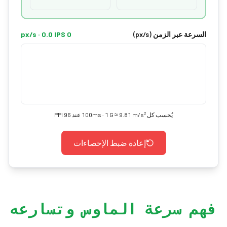
السرعة عبر الزمن (px/s)
0 px/s · 0.0 IPS
يُحسب كل 100ms · 1 G ≈ 9.81 m/s² عند 96 PPI
إعادة ضبط الإحصاءات
فهم سرعة الماوس وتسارعه