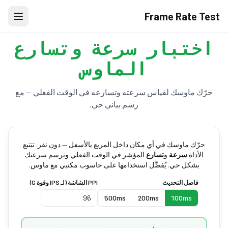
Frame Rate Test
اختبار سرعة وتسارع
الماوس
حرّك ماوسك لقياس سرعته وتسارعه في الوقت الفعلي — مع
رسم بياني حي.
حرّك ماوسك في أي مكان داخل المربع بالأسفل — دون نقر. تتتبع
الأداة
سرعة
و
تسارع
المؤشر في الوقت الفعلي وترسم سرعتك
بشكل حي. يُفضَّل استخدامها على حاسوب مكتبي مع ماوس.
فاصل التحديث
PPI الشاشة (لـ IPS وقوة G)
500ms
200ms
100ms