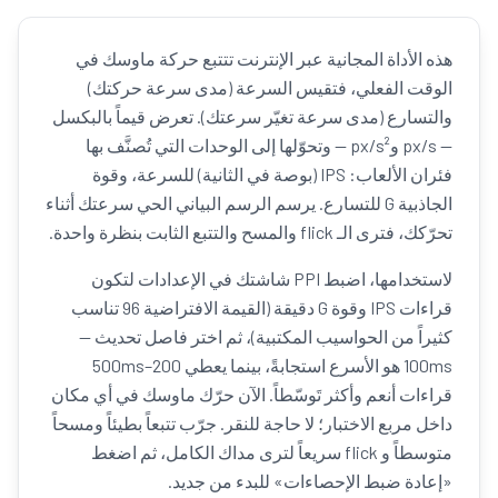
هذه الأداة المجانية عبر الإنترنت تتتبع حركة ماوسك في
الوقت الفعلي، فتقيس السرعة (مدى سرعة حركتك)
والتسارع (مدى سرعة تغيّر سرعتك). تعرض قيماً بالبكسل
— px/s وpx/s² — وتحوّلها إلى الوحدات التي تُصنَّف بها
فئران الألعاب: IPS (بوصة في الثانية) للسرعة، وقوة
الجاذبية G للتسارع. يرسم الرسم البياني الحي سرعتك أثناء
تحرّكك، فترى الـ flick والمسح والتتبع الثابت بنظرة واحدة.
لاستخدامها، اضبط PPI شاشتك في الإعدادات لتكون
قراءات IPS وقوة G دقيقة (القيمة الافتراضية 96 تناسب
كثيراً من الحواسيب المكتبية)، ثم اختر فاصل تحديث —
100ms هو الأسرع استجابةً، بينما يعطي 200–500ms
قراءات أنعم وأكثر تَوسّطاً. الآن حرّك ماوسك في أي مكان
داخل مربع الاختبار؛ لا حاجة للنقر. جرّب تتبعاً بطيئاً ومسحاً
متوسطاً و flick سريعاً لترى مداك الكامل، ثم اضغط
«إعادة ضبط الإحصاءات» للبدء من جديد.