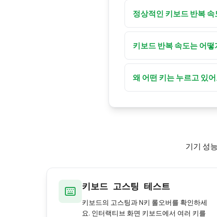
아니요. 키보드의 실제 
밍 키보드의 1000 Hz
정상적인 키보드 반복 속
가 측정할 수 있는 것은 
운영체제 설정에 따라 다르지
링 사양이 아니라 반복 
30회(20–30 Hz) 반복합
키보드 반복 속도는 어떻
수 있습니다. 이는 소프
Windows에서는 제어판 
드로 가서 "키 반복"과 
왜 어떤 키는 누르고 있
공하며, "xset r rate 
Shift, Ctrl, Alt,
니다. 대신 일반 문자 키(
기기 성능
키보드 고스팅 테스트
키보드의 고스팅과 N키 롤오버를 확인하세
요. 인터랙티브 화면 키보드에서 여러 키를