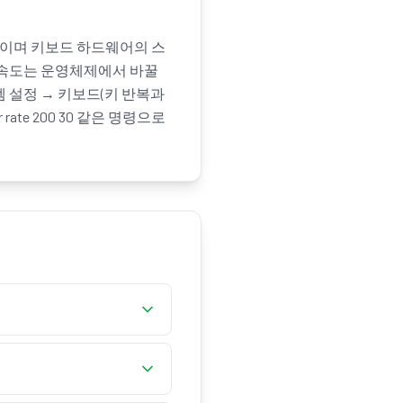
정이며 키보드 하드웨어의 스
 속도는 운영체제에서 바꿀
스템 설정 → 키보드(키 반복과
rate 200 30 같은 명령으로
초당 몇 번 반복되는지요.
 측정하여 속도, 반복 간