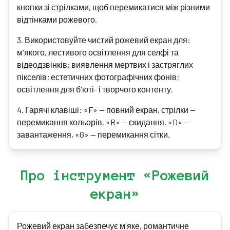
кнопки зі стрілками, щоб перемикатися між різними
відтінками рожевого.
3
.
Використовуйте чистий рожевий екран для:
м'якого, лестивого освітлення для селфі та
відеодзвінків; виявлення мертвих і застряглих
пікселів; естетичних фотографічних фонів;
освітлення для б'юті- і творчого контенту.
4
.
Гарячі клавіші: «F» — повний екран, стрілки —
перемикання кольорів, «R» — скидання, «D» —
завантаження, «G» — перемикання сітки.
Про інструмент «Рожевий
екран»
Рожевий екран забезпечує м'яке, романтичне