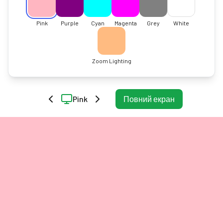
Pink
Purple
Cyan
Magenta
Grey
White
Zoom Lighting
Pink
Повний екран