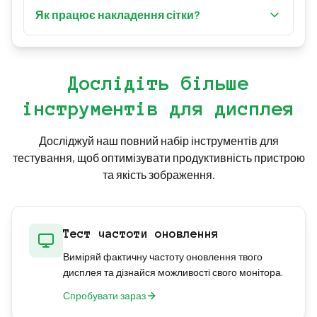
Натисніть «Esc», щоб вийти з повноекранного
власний фон», щоб встановити будь-яке
Як працює накладення сітки?
режиму.
зображення як фон екрана. Підтримувані
Перемикайте сітку за допомогою перемикача в
формати: JPG, PNG та GIF.
панелі налаштувань або натискаючи «G» на
клавіатурі. Сітка забезпечує накладення 40×40
Дослідіть більше
пікселів, ідеальне для вирівнювання та
інструментів для дисплея
вимірювань.
Досліджуй наш повний набір інструментів для
тестування, щоб оптимізувати продуктивність пристрою
та якість зображення.
Тест частоти оновлення
Виміряй фактичну частоту оновлення твого
дисплея та дізнайся можливості свого монітора.
Спробувати зараз