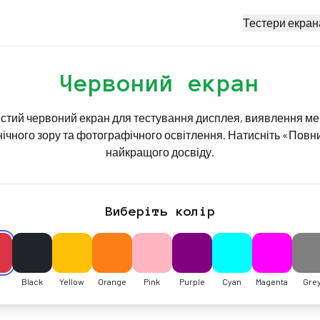
Тестери екран
Червоний екран
истий червоний екран для тестування дисплея, виявлення мер
ічного зору та фотографічного освітлення. Натисніть «Повн
найкращого досвіду.
Виберіть колір
Black
Yellow
Orange
Pink
Purple
Cyan
Magenta
Gre