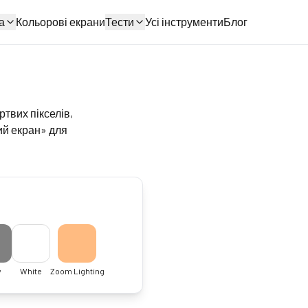
а
Кольорові екрани
Тести
Усі інструменти
Блог
твих пікселів,
ий екран» для
y
White
Zoom Lighting