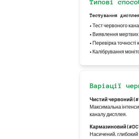
Типові спосо
Тестування диспле
•
Тест червоного кана
•
Виявлення мертвих п
•
Перевірка точності 
•
Калібрування моніт
Варіації чер
Чистий червоний (#
Максимальна інтенсив
каналу дисплея.
Кармазиновий (#DC
Насичений, глибокий 