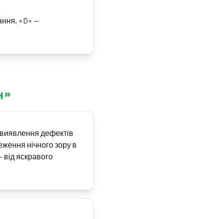
ання, «D» —
н»
 виявлення дефектів
еження нічного зору в
— від яскравого