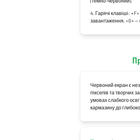
(темно-червоний).
4
.
Гарячі клавіші: «F
завантаження, «G» — 
П
Червоний екран є не
пікселів та творчих 
умовах слабкого осві
кармазину до глибоко