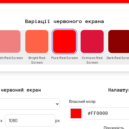
Варіації червоного екрана
ght Red Screen
Bright Red
Pure Red Screen
Crimson Red
Dark Red Scr
Screen
Screen
 червоний екран
Налашту
Власний колір
x
px
Прозорість