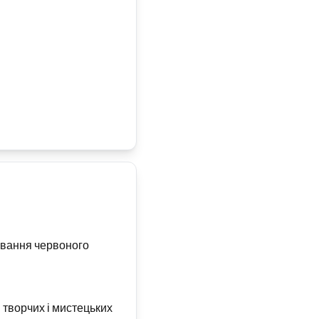
тування червоного
 творчих і мистецьких