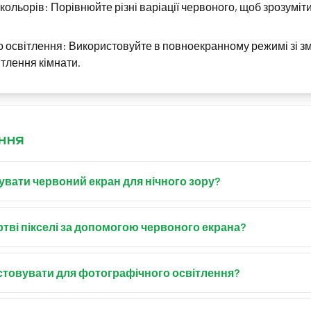
кольорів: Порівнюйте різні варіації червоного, щоб зрозуміт
 освітлення: Використовуйте в повноекранному режимі зі 
тлення кімнати.
ння
вати червоний екран для нічного зору?
запускає адаптацію ока до яскравого світла, допомагаючи збе
но-червоний для кращих результатів в астрономії або нічній
ртві пікселі за допомогою червоного екрана?
анний режим і огляньте екран на наявність пікселів, які виг
ого кольору (застряглими). Червоний особливо добре виявляє
товувати для фотографічного освітлення?
н забезпечує відмінне кольорове освітлення для портретів, 