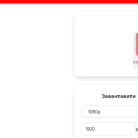
Li
Завантажити
p