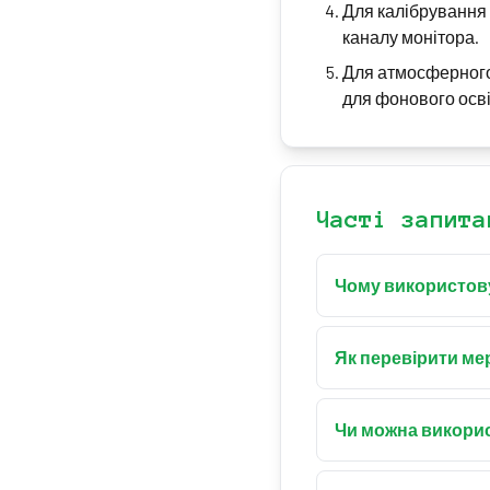
Для калібрування 
каналу монітора.
Для атмосферного
для фонового осві
Часті запита
Чому використову
Червоне світло не 
Використовуйте тем
Як перевірити ме
Увімкніть повноекр
(мертвими) або інш
Чи можна викорис
зелені пікселі.
Так! Червоний екра