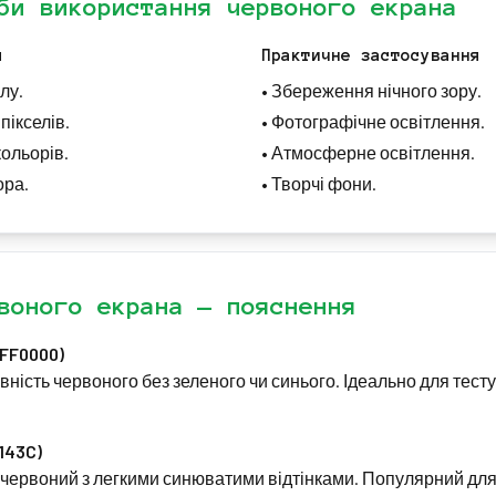
би використання червоного екрана
я
Практичне застосування
лу.
•
Збереження нічного зору.
ікселів.
•
Фотографічне освітлення.
кольорів.
•
Атмосферне освітлення.
ора.
•
Творчі фони.
воного екрана — пояснення
FF0000)
ність червоного без зеленого чи синього. Ідеально для тес
143C)
червоний з легкими синюватими відтінками. Популярний для