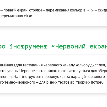
» — повний екран, стрілки — перемикання кольорів, «R» — скид
перемикання сітки.
ро інструмент «Червоний екра
замінним для тестування червоного каналу кольору дисплея,
застосувань. Червоне світло також використовується для збер
тлення. Наш інструмент пропонує кілька варіацій червоного 
го темно-червоного — для різних тестових і творчих потреб.