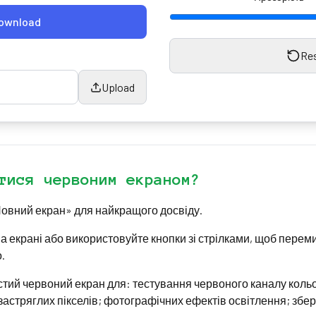
ownload
Re
Upload
тися червоним екраном?
Повний екран» для найкращого досвіду.
на екрані або використовуйте кнопки зі стрілками, щоб перем
.
тий червоний екран для: тестування червоного каналу коль
застряглих пікселів; фотографічних ефектів освітлення; збе