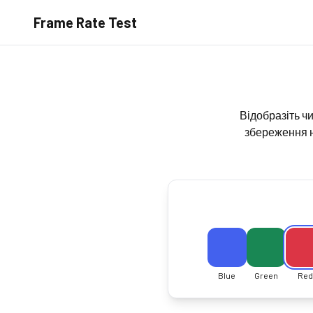
Frame Rate Test
Відобразіть ч
збереження н
Blue
Green
Red