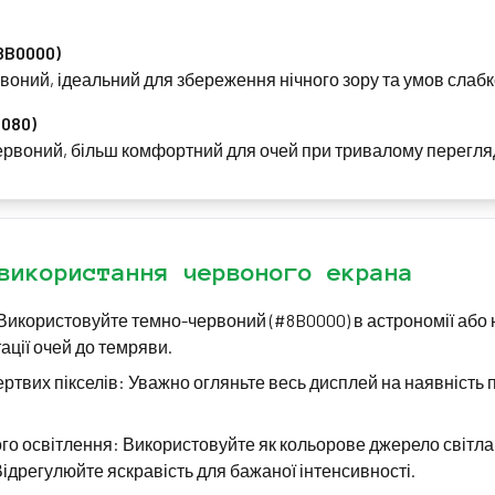
8B0000)
воний, ідеальний для збереження нічного зору та умов слабк
080)
ервоний, більш комфортний для очей при тривалому перегляд
використання червоного екрана
 Використовуйте темно-червоний (#8B0000) в астрономії або 
ції очей до темряви.
ртвих пікселів: Уважно огляньте весь дисплей на наявність п
о освітлення: Використовуйте як кольорове джерело світла 
Відрегулюйте яскравість для бажаної інтенсивності.