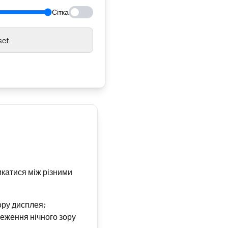
Сітка
set
икатися між різними
ору дисплея;
реження нічного зору