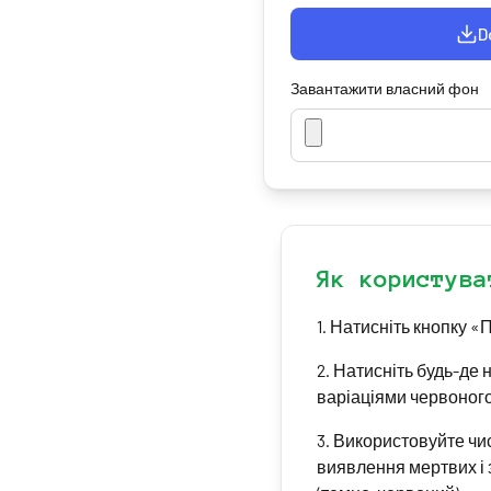
D
Завантажити власний фон
Як користува
1
.
Натисніть кнопку «
2
.
Натисніть будь-де 
варіаціями червоного
3
.
Використовуйте чис
виявлення мертвих і 