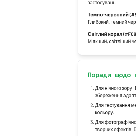
застосувань.
Темно-червоний (#
Глибокий, темний чер
Світлий корал (#F08
М'якший, світліший ч
Поради щодо 
Для нічного зору:
збереження адапта
Для тестування ме
кольору.
Для фотографічног
творчих ефектів. 