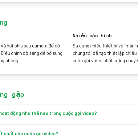
ng
Nhiều màn hình
 và hơi phía sau camera để có
Sử dụng nhiều thiết bị với màn 
 Điều chỉnh độ sáng để bổ sung
chúng tôi để tạo thiết lập chiế
ong phòng.
cuộc gọi video chất lượng chuyê
ng gặp
hoạt động như thế nào trong cuộc gọi video?
a chúng tôi hoạt động bằng cách biến màn hình thành nguồn sáng 
tự nhiên, tôn lên diện mạo khi gọi video. Đặt màn hình phía sau came
t nhất cho cuộc gọi video?