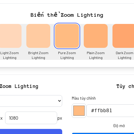
Biến thể Zoom Lighting
Light Zoom
Bright Zoom
Pure Zoom
Plain Zoom
Dark Zoom
Lighting
Lighting
Lighting
Lighting
Lighting
Zoom Lighting
Tùy c
Màu tùy chỉnh
x
px
Độ mờ