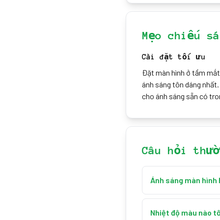
Mẹo chiếu sá
Cài đặt tối ưu
Đặt màn hình ở tầm mắt
ánh sáng tôn dáng nhất.
cho ánh sáng sẵn có tr
Câu hỏi thườ
Ánh sáng màn hình 
Ánh sáng màn hình củ
giúp tạo ra ánh sáng 
Nhiệt độ màu nào tố