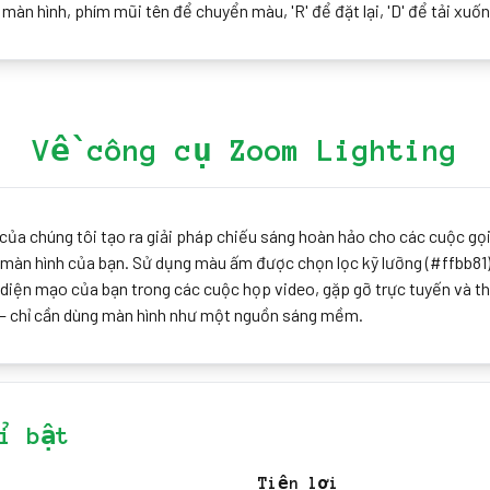
 màn hình, phím mũi tên để chuyển màu, 'R' để đặt lại, 'D' để tải xuống
Về công cụ Zoom Lighting
ủa chúng tôi tạo ra giải pháp chiếu sáng hoàn hảo cho các cuộc gọ
 màn hình của bạn. Sử dụng màu ấm được chọn lọc kỹ lưỡng (#ffbb81
n diện mạo của bạn trong các cuộc họp video, gặp gỡ trực tuyến và th
— chỉ cần dùng màn hình như một nguồn sáng mềm.
i bật
Tiện lợi