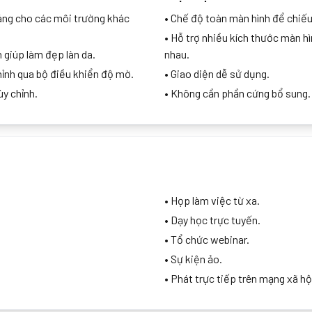
áng cho các môi trường khác
•
Chế độ toàn màn hình để chiếu
•
Hỗ trợ nhiều kích thước màn hì
 giúp làm đẹp làn da.
nhau.
hỉnh qua bộ điều khiển độ mờ.
•
Giao diện dễ sử dụng.
ùy chỉnh.
•
Không cần phần cứng bổ sung.
•
Họp làm việc từ xa.
•
Dạy học trực tuyến.
•
Tổ chức webinar.
•
Sự kiện ảo.
•
Phát trực tiếp trên mạng xã hộ