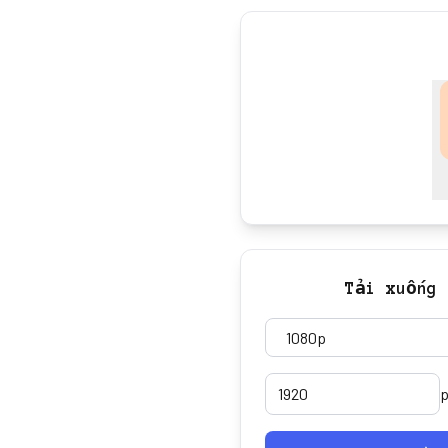
Tải xuống 
p