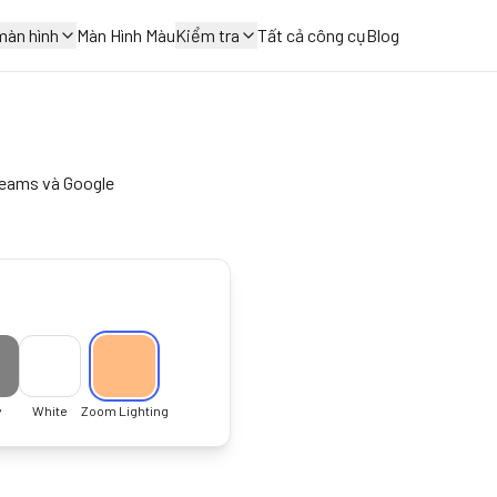
màn hình
Màn Hình Màu
Kiểm tra
Tất cả công cụ
Blog
Teams và Google
y
White
Zoom Lighting