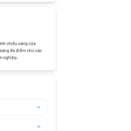
hình chiếu sáng của
u sáng đa điểm cho các
n nghiệp.
mềm. Nhiệt độ màu ấm
ra để có kết quả tốt