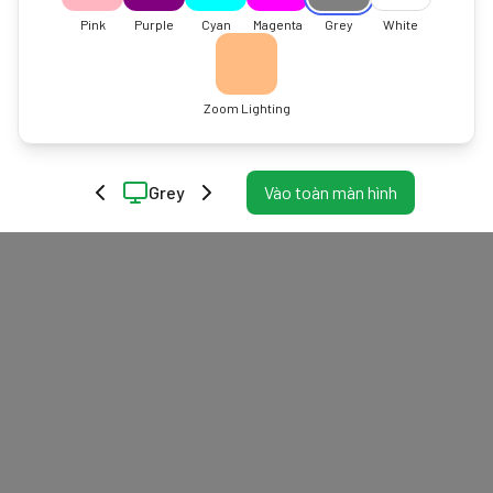
Pink
Purple
Cyan
Magenta
Grey
White
Zoom Lighting
Grey
Vào toàn màn hình