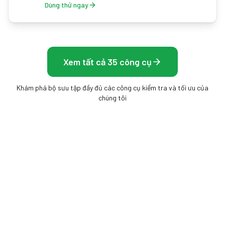
Dùng thử ngay
Xem tất cả 35 công cụ
Khám phá bộ sưu tập đầy đủ các công cụ kiểm tra và tối ưu của
chúng tôi
Frame Rate Test
Công cụ miễn phí trên trình duyệt để đo màn hình,
chuột và tốc độ khung hình của bạn — không cần cài
đặt, kết quả tức thì.