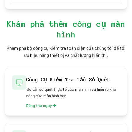
Bật/tắt lưới bằng nút chuyển trong bảng tùy chỉnh
hoặc nhấn "G". Lưới cung cấp lớp phủ 40×40 pixel
cho căn chỉnh và đo lường.
Khám phá thêm công cụ màn
hình
Khám phá bộ công cụ kiểm tra toàn diện của chúng tôi để tối
ưu hiệu năng thiết bị và chất lượng hiển thị.
Công Cụ Kiểm Tra Tần Số Quét
Đo tần số quét thực tế của màn hình và hiểu rõ khả
năng của màn hình bạn.
Dùng thử ngay