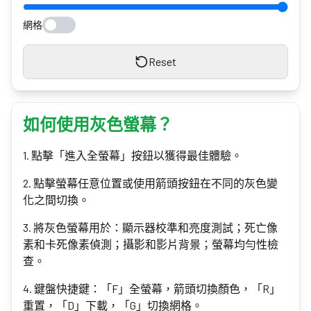
網格
Reset
如何使用灰色螢幕？
1
.
點擊「進入全螢幕」按鈕以獲得最佳體驗。
2
.
點擊螢幕任意位置或使用箭頭按鈕在不同的灰色變
化之間切換。
3
.
將灰色螢幕用於：顯示器校準和亮度測試；死亡像
素和卡死像素偵測；攝影和影片背景；螢幕均勻性檢
查。
4
.
鍵盤快捷鍵：「F」全螢幕，箭頭切換顏色，「R」
重置，「D」下載，「G」切換網格。