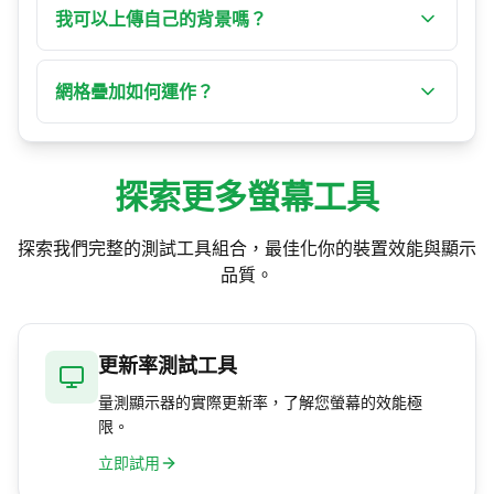
「D」下載，「G」網格。「Esc」退出全螢幕。
我可以上傳自己的背景嗎？
可以！使用「上傳自己的背景」將任何圖片設為
背景。支援格式：JPG、PNG 和 GIF。
網格疊加如何運作？
使用自訂面板中的開關或按「G」切換網格。網格
提供 40×40 像素的疊加，非常適合對齊和測量。
探索更多螢幕工具
探索我們完整的測試工具組合，最佳化你的裝置效能與顯示
品質。
更新率測試工具
量測顯示器的實際更新率，了解您螢幕的效能極
限。
立即試用