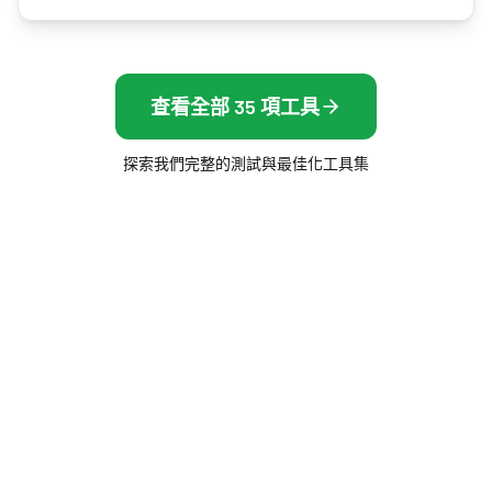
查看全部 35 項工具
探索我們完整的測試與最佳化工具集
Frame Rate Test
免費的瀏覽器工具，測量你的螢幕、滑鼠與幀率 —
免安裝，即時顯示結果。
幀率
顯示與螢幕
FPS 測試
顯示器測試