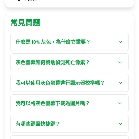
常見問題
什麼是 18% 灰色，為什麼它重要？
18% 灰色（中間灰）反射照射到它的 18% 光線。
它是攝影曝光測量和相機校準中使用的標準參考
灰色螢幕如何幫助偵測死亡像素？
色調。
死亡或卡死的像素在均勻背景下更容易發現。滾
動瀏覽多種灰色色調有助於找出仍然保持不同顏
我可以使用灰色螢幕進行顯示器校準嗎？
色的像素。
可以。顯示 50% 灰色並與硬體校準器進行視覺比
較，或在調整亮度和對比度時作為參考。
我可以將灰色螢幕下載為圖片嗎？
可以！選擇所需解析度或輸入自訂尺寸，然後點
擊「下載」。螢幕將儲存為 PNG 圖片。
有哪些鍵盤快捷鍵？
「F」全螢幕，箭頭切換顏色，「R」重置，