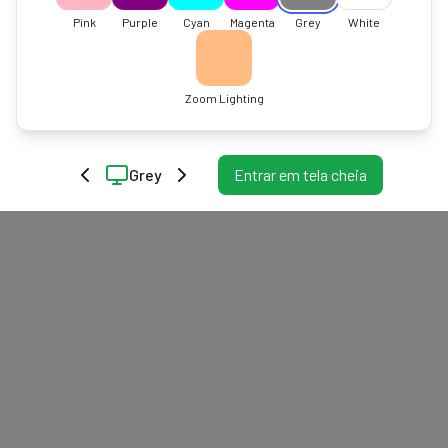
Pink
Purple
Cyan
Magenta
Grey
White
Zoom Lighting
Grey
Entrar em tela cheia