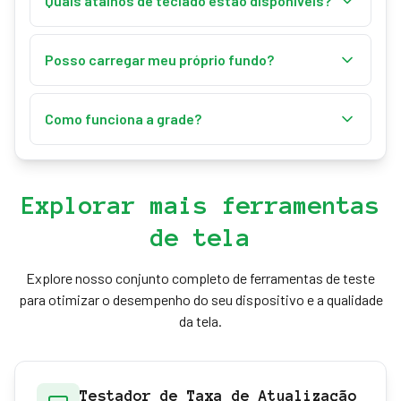
Quais atalhos de teclado estão disponíveis?
imagem será salva como PNG.
"F" para tela cheia, setas para mudar cores, "R" para
redefinir, "D" para baixar, "G" para grade. "Esc" para
Posso carregar meu próprio fundo?
sair da tela cheia.
Sim! Use "Carregar seu próprio fundo" para definir
qualquer imagem como fundo. Formatos
Como funciona a grade?
suportados: JPG, PNG e GIF.
Ative a grade com o interruptor no painel de
personalização ou pressionando "G". A grade
fornece uma sobreposição de 40×40 pixels para
Explorar mais ferramentas
alinhamento e medição.
de tela
Explore nosso conjunto completo de ferramentas de teste
para otimizar o desempenho do seu dispositivo e a qualidade
da tela.
Testador de Taxa de Atualização