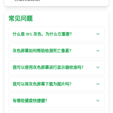
常见问题
什么是 18% 灰色，为什么它重要？
18% 灰色（中间灰）反射照射到它的 18% 光线。
它是摄影曝光测量和相机校准中使用的标准参考
灰色屏幕如何帮助检测死亡像素？
色调。
死亡或卡死的像素在均匀背景下更容易发现。滚
动浏览多种灰色色调有助于找出仍然保持不同颜
我可以使用灰色屏幕进行显示器校准吗？
色的像素。
可以。显示 50% 灰色并与硬件校准器进行视觉比
较，或在调整亮度和对比度时作为参考。
我可以将灰色屏幕下载为图片吗？
可以！选择所需分辨率或输入自定义尺寸，然后
点击"下载"。屏幕将保存为 PNG 图片。
有哪些键盘快捷键？
"F" 全屏，箭头切换颜色，"R" 重置，"D" 下载，"G"