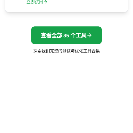
立即试用
查看全部 35 个工具
探索我们完整的测试与优化工具合集
Frame Rate Test
免费的浏览器工具，测量你的屏幕、鼠标和帧率 —
无需安装，即时显示结果。
帧率
显示与屏幕