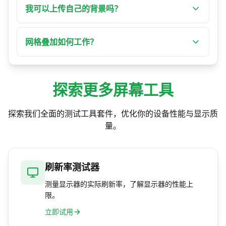
网格。"Esc" 退出全屏。
我可以上传自己的背景吗？
可以！使用"上传自己的背景"将任何图片设为背
景。支持格式：JPG、PNG 和 GIF。
网格叠加如何工作？
使用自定义面板中的开关或按"G"切换网格。网格
提供 40×40 像素的叠加，非常适合对齐和测量。
探索更多屏幕工具
探索我们全面的测试工具套件，优化你的设备性能与显示质
量。
刷新率测试器
测量显示器的实际刷新率，了解显示器的性能上
限。
立即试用