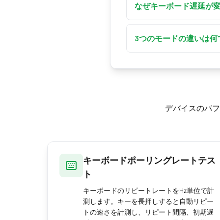
はイベントを1つしか発
なぜキーボード遅延が
押し続けると、それはハ
システム負荷、ブラウ
します。実効レートは
ウザは、行っている他
3つのモードの違いは何
動きます。最も安定し
視覚的ラグはキー押下
グはキーイベント間の時
続けてください。キー
デバイスのパフ
キーボードポーリングレートテス
ト
キーボードのリピートレートをHz単位で計
測します。キーを長押しすると自動リピー
トの速さを計測し、リピート間隔、初期遅