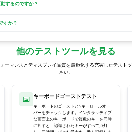
生させません。イベントタイミングモードはキーイベント間の間
変動するのですか？
ードウェアスキャンレートではなくOSのオートリピート速度（通
ザの動作、バックグラウンドプロセスのすべてが遅延に影響し
ハードウェア仕様ではなく、ブラウザレベルの相対的な数値と
のすべての処理と並べてキー入力をスケジュールしなければな
ですか？
た数値を得るには、不要なプログラムやタブを閉じて再度テス
と体感される反応との差を示しつつ、実際の処理遅延を報告し
間をグラフ化し、実効イベントレートを導き出します — 安定
遅延は個々の押下ごとに測定した処理遅延のヒストグラムを描
他のテストツールを見る
ォーマンスとディスプレイ品質を最適化する充実したテストツ
さい。
キーボードゴーストテスト
キーボードのゴーストとNキーロールオー
バーをチェックします。インタラクティブ
な画面上のキーボードで複数のキーを同時
に押すと、認識されたキーがすべて点灯
し、同時押しできた最大キー数を記録しま