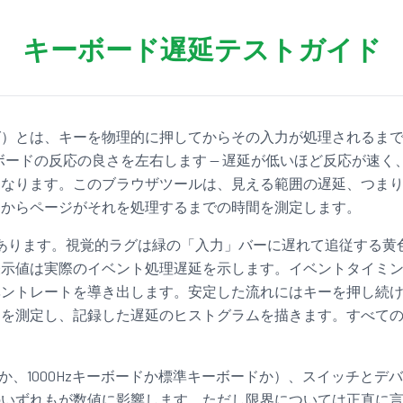
キーボード遅延テストガイド
グ）とは、キーを物理的に押してからその入力が処理されるま
ボードの反応の良さを左右します — 遅延が低いほど反応が速
になります。このブラウザツールは、見える範囲の遅延、つま
てからページがそれを処理するまでの時間を測定します。
あります。視覚的ラグは緑の「入力」バーに遅れて追従する黄色
表示値は実際のイベント処理遅延を示します。イベントタイミ
ベントレートを導き出します。安定した流れにはキーを押し続
間を測定し、記録した遅延のヒストグラムを描きます。すべて
か、1000Hzキーボードか標準キーボードか）、スイッチとデ
のいずれもが数値に影響します。ただし限界については正直に