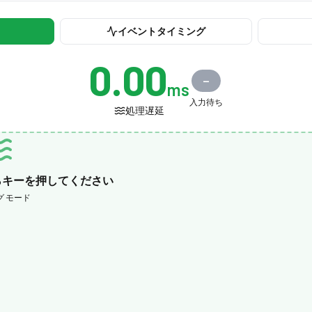
イベントタイミング
0.00
—
ms
入力待ち
処理遅延
らキーを押してください
グ モード