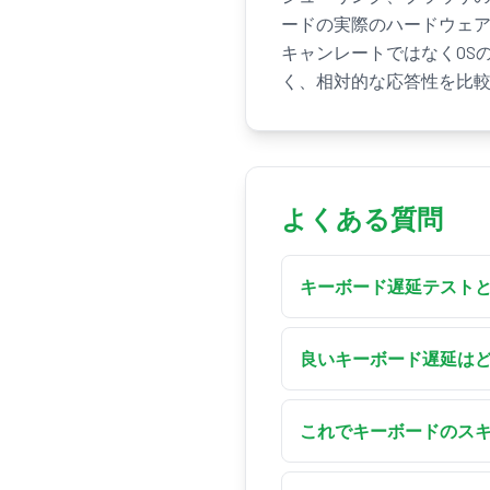
ードの実際のハードウェ
キャンレートではなくOS
く、相対的な応答性を比
よくある質問
キーボード遅延テスト
キーボード遅延テスト
す。このツールは3つの
良いキーボード遅延は
報告し、ジッター、一
ブラウザで測定した処理遅
ほとんどのユーザーに問
これでキーボードのス
なプレイに影響するこ
直接はできません。ブ
を覚えておいてくださ