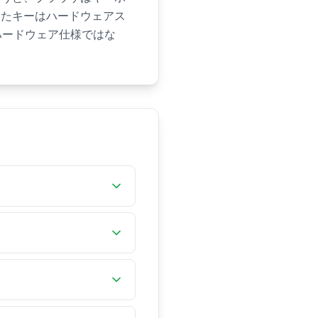
けたキーはハードウェアス
ハードウェア仕様ではな
の入力ラグを測定しま
ベント処理遅延をミリ秒で
に最適、5〜10msは
超えるとタイミングに敏感
ト処理の数値であること
開せず、通常のキー押下