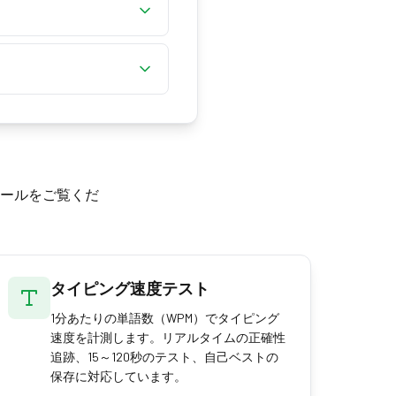
隔を示します — キーを
常20〜30Hz）を反映
ます。各フレームでブラ
して扱ってください。
らないため、数値は揺れ
トしてください。
ます。イベントタイミン
した流れにはキーを押し
きます。
ールをご覧くだ
タイピング速度テスト
1分あたりの単語数（WPM）でタイピング
速度を計測します。リアルタイムの正確性
追跡、15～120秒のテスト、自己ベストの
保存に対応しています。