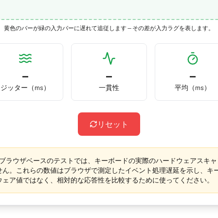
黄色のバーが緑の入力バーに遅れて追従します — その差が入力ラグを表します。
—
—
—
ジッター（ms）
一貫性
平均（ms）
リセット
ブラウザベースのテストでは、キーボードの実際のハードウェアスキャ
せん。これらの数値はブラウザで測定したイベント処理遅延を示し、キー
ウェア値ではなく、相対的な応答性を比較するために使ってください。