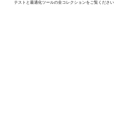
テストと最適化ツールの全コレクションをご覧ください
ート
ディスプレイ・画面
ディスプレイテスト
レッシュレートテスト (Hz)
バックライト漏れテスト