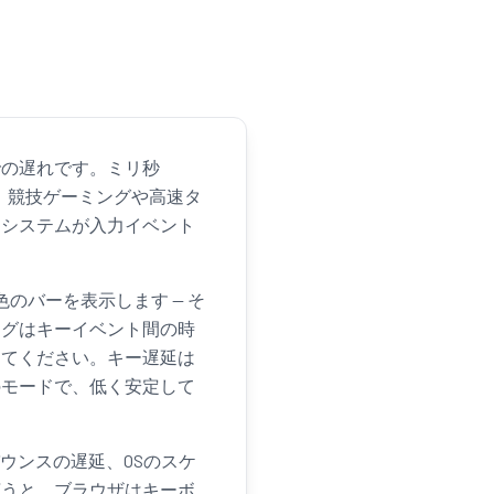
での遅れです。ミリ秒
く、競技ゲーミングや高速タ
りシステムが入力イベント
のバーを表示します — そ
ングはキーイベント間の時
けてください。キー遅延は
のモードで、低く安定して
バウンスの遅延、OSのスケ
言うと、ブラウザはキーボ