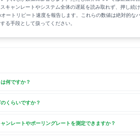
アスキャンレートやシステム全体の遅延を読み取れず、押し続
のオートリピート速度を報告します。これらの数値は絶対的な
較する手段として扱ってください。
とは何ですか？
は、キーを押してからブラウザがそのイベントを処理するまで
モード — 視覚的ラグ、イベントタイミング、キー遅延 — でイ
どのくらいですか？
貫性、実効イベントレートも併せて示します。
延では、2ms未満はプロゲーミング水準、2〜5msは競技プレイ
題ありません。10〜20msは速いゲームで体感され、20msを
キャンレートやポーリングレートを測定できますか？
とがあります。これらは全体のシステム遅延ではなく、イベン
ラウザはキーボードの実際のハードウェアスキャンレートを公
い。