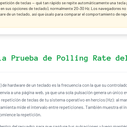
epetición de teclas — qué tan rápido se repite automáticamente una tecla
 en sus opciones de teclado), normalmente 20–30 Hz. Los navegadores no 
are de un teclado, así que úsalo para comparar el comportamiento de repe
la Prueba de Polling Rate de
g) de hardware de un teclado es la frecuencia con la que su controla
e envía a una página web, ya que una sola pulsación genera un único 
e repetición de teclas de tu sistema operativo en hercios (Hz): al man
erramienta mide el intervalo entre repeticiones. También muestra el in
comience la repetición.
c dentro del recuadro para que capture tus pulsaciones y luego manté