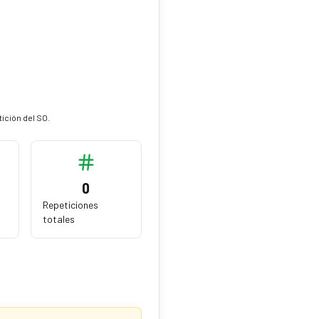
tición del SO.
0
Repeticiones
totales