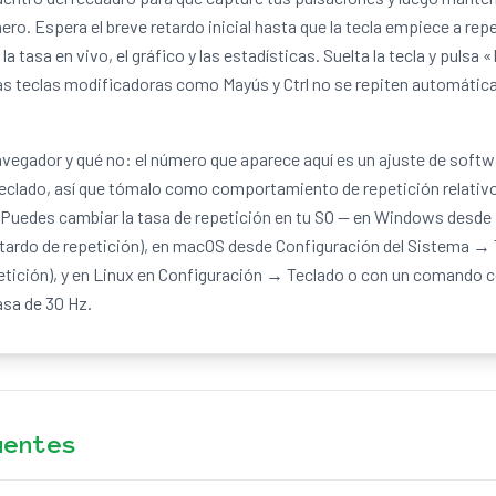
ero. Espera el breve retardo inicial hasta que la tecla empiece a rep
 tasa en vivo, el gráfico y las estadísticas. Suelta la tecla y pulsa «
Las teclas modificadoras como Mayús y Ctrl no se repiten automática
avegador y qué no: el número que aparece aquí es un ajuste de softwa
teclado, así que tómalo como comportamiento de repetición relativ
 Puedes cambiar la tasa de repetición en tu SO — en Windows desde
etardo de repetición), en macOS desde Configuración del Sistema →
petición), y en Linux en Configuración → Teclado o con un comando 
asa de 30 Hz.
uentes