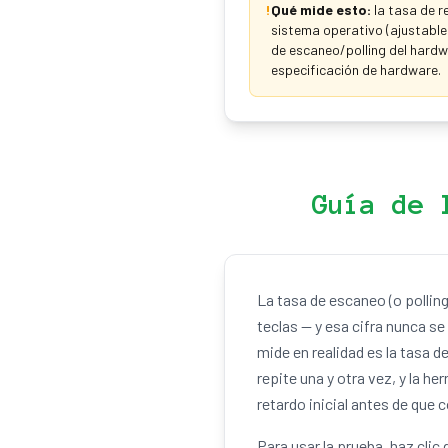
!
Qué mide esto:
la tasa de r
sistema operativo (ajustable
de escaneo/polling del hardw
especificación de hardware.
Guía de 
La tasa de escaneo (o pollin
teclas — y esa cifra nunca s
mide en realidad es la tasa d
repite una y otra vez, y la h
retardo inicial antes de que 
Para usar la prueba, haz cli