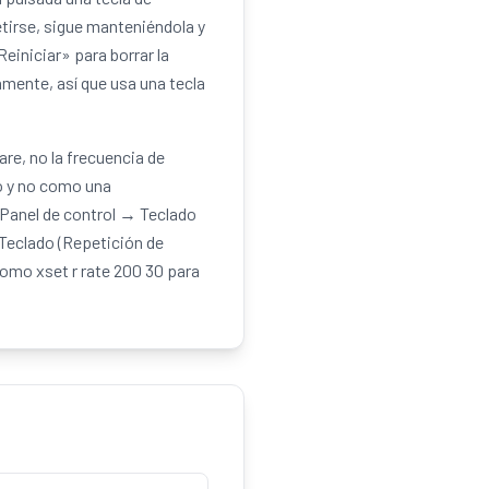
etirse, sigue manteniéndola y
Reiniciar» para borrar la
mente, así que usa una tecla
re, no la frecuencia de
o y no como una
 Panel de control → Teclado
 Teclado (Repetición de
como xset r rate 200 30 para