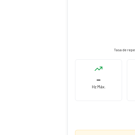
Tasa de repet
—
Hz Máx.