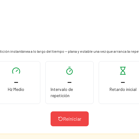
ición instantánea a lo largo del tiempo — plana y estable una vez que arranca la repe
—
—
—
Hz Medio
Intervalo de
Retardo inicial
repetición
Reiniciar