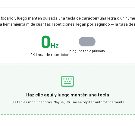
enfocarlo y luego mantén pulsada una tecla de carácter (una letra o un núme
 herramienta mide cuántas repeticiones llegan por segundo — la tasa de r
0
—
Hz
ninguna tecla pulsada
Tasa de repetición
Haz clic aquí y luego mantén una tecla
Las teclas modificadoras (Mayús, Ctrl) no se repiten automáticamente