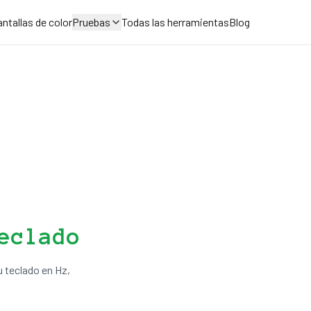
ntallas de color
Pruebas
Todas las herramientas
Blog
eclado
u teclado en Hz,