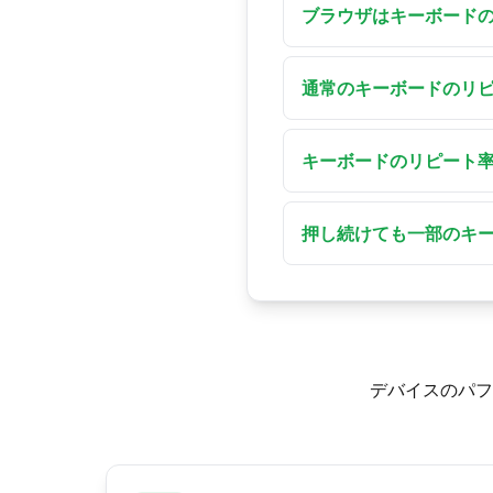
が1秒あたり何回繰り返
ブラウザはキーボード
始まった時点でツール
いいえ。キーボードの
平均値を表示します。
頻度でポーリングするか
通常のキーボードのリ
— 通常のキー押下はイ
オペレーティングシステ
ピート率で、これはオ
後、1秒あたり約20〜30
キーボードのリピート
はなく、リピート率と
macOSとLinux
Windowsではコン
し悪しを測るものでは
遅延」を調整します。m
押し続けても一部のキ
の時間」を変更します。Li
Shift、Ctrl、Al
30」のようなコマンドを
率を記録しません。代わ
やファンクションキー
デバイスのパフ