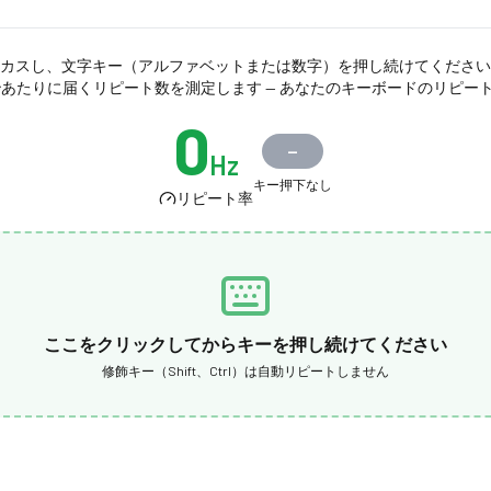
カスし、文字キー（アルファベットまたは数字）を押し続けてください
秒あたりに届くリピート数を測定します — あなたのキーボードのリピート
0
—
Hz
キー押下なし
リピート率
ここをクリックしてからキーを押し続けてください
修飾キー（Shift、Ctrl）は自動リピートしません