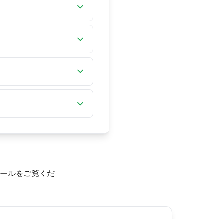
ステムの自動リピートが
？
期遅延、そして最高値と
トリクスをどれくらいの
ブページに公開されません
を押している間のキーリ
500 msの初期遅延の
ポーリングレート仕様で
30 Hzに制限しますが、
ボードのハードウェアの良
ピート率）」と「リピート
と「リピート入力認識まで
et r rate 200
しないため、ここではリピート
きます。
さい。Caps Lock
ールをご覧くだ