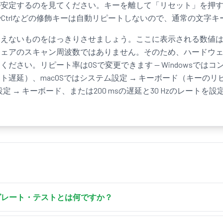
が安定するのを見てください。キーを離して「リセット」を押
tやCtrlなどの修飾キーは自動リピートしないので、通常の文字
見えないものをはっきりさせましょう。ここに表示される数値
ウェアのスキャン周波数ではありません。そのため、ハードウ
ださい。リピート率はOSで変更できます — Windowsではコ
ト遅延）、macOSではシステム設定 → キーボード（キーの
→ キーボード、または200 msの遅延と30 Hzのレートを設定する xse
グレート・テストとは何ですか？
ングレート・テストは、キーボードのリピート率をHzで測定しま