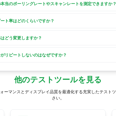
されるかです。文字キーを押し続けると、オペレーティングシ
の本当のポーリングレートやスキャンレートを測定できますか
がリピート間の間隔を測定し、リピート率、リピート間隔、初
本当のハードウェアスキャンレート（コントローラーがキーマ
。例えば一部のゲーミングキーボードでは1000 Hz）はウェ
ピート率はどのくらいですか？
ベントを1つしか送りません。ブラウザが測定できるのは、キー
ムの設定によりますが、ほとんどのシステムは最速設定で約200〜
ペレーティングシステムが設定します。結果はハードウェアの
回（20〜30 Hz）リピートします。Windowsは最速リピートを約
率はどう変更しますか？
して捉えてください。
はより速く設定できます。これらはソフトウェアの設定であり、キー
トロールパネル → キーボードを開き、「表示までの待ち時間（リ
ありません。
acOSではシステム設定 → キーボードで「キーのリピート」
ーがリピートしないのはなぜですか？
nuxでは多くのデスクトップが設定 → キーボードで提供しており、「xs
t、Windows/Commandキーなどの修飾キーは仕様上自動リピート
実行して200 msの遅延と30 Hzのレートを設定することもで
りに通常の文字キー（アルファベットまたは数字）を押し続けてくだ
など一部のキーもリピートしません。
他のテストツールを見る
ォーマンスとディスプレイ品質を最適化する充実したテストツ
さい。