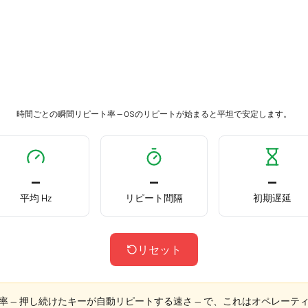
時間ごとの瞬間リピート率 — OSのリピートが始まると平坦で安定します。
—
—
—
平均 Hz
リピート間隔
初期遅延
リセット
率 — 押し続けたキーが自動リピートする速さ — で、これはオペレー