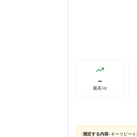
—
最高 Hz
!
測定する内容:
キーリピート