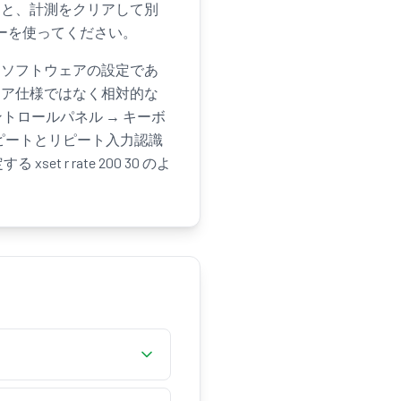
すと、計測をクリアして別
キーを使ってください。
はソフトウェアの設定であ
ェア仕様ではなく相対的な
ントロールパネル → キーボ
リピートとリピート入力認識
t r rate 200 30 のよ
す — 押し続けたキー