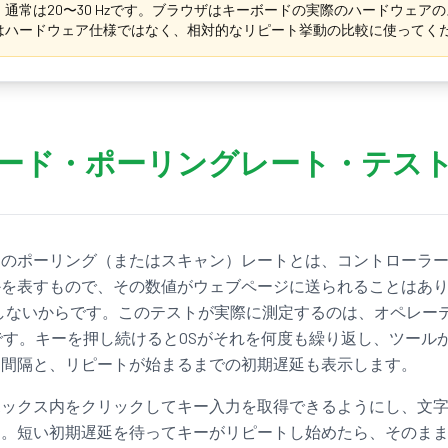
通常は20〜30 Hzです。ブラウザはキーボードの実際のハードウェア
はハードウェア仕様ではなく、相対的なリピート挙動の比較に使ってく
ード・ポーリングレート・テス
アのポーリング（またはスキャン）レートとは、コントローラ
を表すもので、その数値がウェブページに送られることはあり
しないからです。このテストが実際に測定するのは、オペレー
です。キーを押し続けるとOSがそれを何度も繰り返し、ツール
ト間隔と、リピートが始まるまでの初期遅延も表示します。
ボックス内をクリックしてキー入力を取得できるようにし、文
す。短い初期遅延を待ってキーがリピートし始めたら、そのま