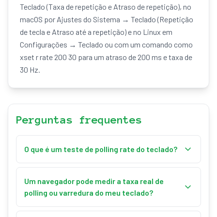
Teclado (Taxa de repetição e Atraso de repetição), no
macOS por Ajustes do Sistema → Teclado (Repetição
de tecla e Atraso até a repetição) e no Linux em
Configurações → Teclado ou com um comando como
xset r rate 200 30 para um atraso de 200 ms e taxa de
30 Hz.
Perguntas frequentes
O que é um teste de polling rate do teclado?
Este teste de polling rate do teclado mede a taxa de
repetição do seu teclado em Hz — quantas vezes
Um navegador pode medir a taxa real de
por segundo uma tecla pressionada se repete. Você
polling ou varredura do meu teclado?
segura uma tecla de caractere e, assim que a
Não. A verdadeira taxa de varredura de hardware de
repetição automática do sistema operacional