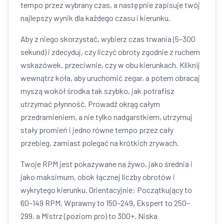
tempo przez wybrany czas, a następnie zapisuje twój
najlepszy wynik dla każdego czasu i kierunku.
Aby z niego skorzystać, wybierz czas trwania (5–300
sekund) i zdecyduj, czy liczyć obroty zgodnie z ruchem
wskazówek, przeciwnie, czy w obu kierunkach. Kliknij
wewnątrz koła, aby uruchomić zegar, a potem obracaj
myszą wokół środka tak szybko, jak potrafisz
utrzymać płynność. Prowadź okrąg całym
przedramieniem, a nie tylko nadgarstkiem, utrzymuj
stały promień i jedno równe tempo przez cały
przebieg, zamiast polegać na krótkich zrywach.
Twoje RPM jest pokazywane na żywo, jako średnia i
jako maksimum, obok łącznej liczby obrotów i
wykrytego kierunku. Orientacyjnie: Początkujący to
60–149 RPM, Wprawny to 150–249, Ekspert to 250–
299, a Mistrz (poziom pro) to 300+. Niska