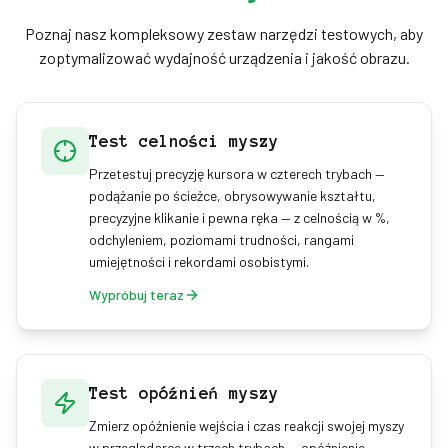
gamingowy najbardziej miarodajny wynik daje
jednak mysz na podkładce.
Poznaj nasz kompleksowy zestaw narzędzi testowych, aby
zoptymalizować wydajność urządzenia i jakość obrazu.
Test celności myszy
Przetestuj precyzję kursora w czterech trybach —
podążanie po ścieżce, obrysowywanie kształtu,
precyzyjne klikanie i pewna ręka — z celnością w %,
odchyleniem, poziomami trudności, rangami
umiejętności i rekordami osobistymi.
Wypróbuj teraz
Test opóźnień myszy
Zmierz opóźnienie wejścia i czas reakcji swojej myszy
w przeglądarce w trzech trybach — opóźnienie