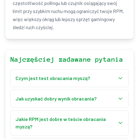
częstotliwość pollingu lub czujnik osiągający swój
limit przy szybkim ruchu mogą ograniczyć twoje RPM,
więc większy okrąg lub lepszy sprzęt gamingowy
śledzi ruch czyściej.
Najczęściej zadawane pytania
Czym jest test obracania myszą?
Test obracania myszą mierzy, jak szybko obracasz
myszą w kółko, podawane w RPM (obroty na
Jak uzyskać dobry wynik obracania?
minutę). Obracasz kursor wokół środka okrągłego
Obracaj płynnie wokół środka pola, używaj całego
pola, a narzędzie zlicza pełne obroty o 360°
ramienia zamiast samego nadgarstka, utrzymuj
Jakie RPM jest dobre w teście obracania
podczas testu na czas, pokazując RPM na żywo,
stały promień okręgu i równe tempo przez cały
myszą?
średnie i maksymalne wraz z rangą umiejętności.
czas trwania. Gracze pro utrzymują 280–300+ RPM
Orientacyjnie: Początkujący to 60–149 RPM,