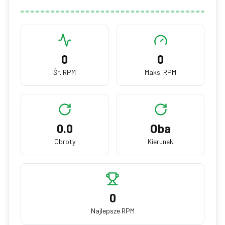
Kliknij, aby rozpocząć test obracania 10s
0
0
Obracaj myszą w kółko tak szybko, jak potrafisz
Śr. RPM
Maks. RPM
0.0
Oba
Obroty
Kierunek
0
Najlepsze RPM