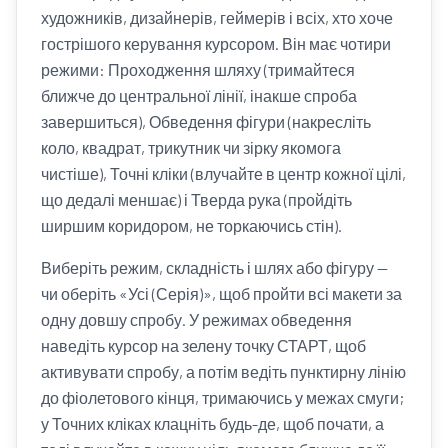
художників, дизайнерів, геймерів і всіх, хто хоче
гострішого керування курсором. Він має чотири
режими: Проходження шляху (тримайтеся
ближче до центральної лінії, інакше спроба
завершиться), Обведення фігури (накресліть
коло, квадрат, трикутник чи зірку якомога
чистіше), Точні кліки (влучайте в центр кожної цілі,
що дедалі меншає) і Тверда рука (пройдіть
ширшим коридором, не торкаючись стін).
Виберіть режим, складність і шлях або фігуру —
чи оберіть «Усі (Серія)», щоб пройти всі макети за
одну довшу спробу. У режимах обведення
наведіть курсор на зелену точку СТАРТ, щоб
активувати спробу, а потім ведіть пунктирну лінію
до фіолетового кінця, тримаючись у межах смуги;
у Точних кліках клацніть будь-де, щоб почати, а