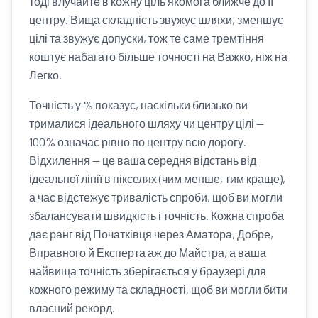
тоді влучайте в кожну ціль якомога ближче до її
центру. Вища складність звужує шляхи, зменшує
цілі та звужує допуски, тож те саме тремтіння
коштує набагато більше точності на Важко, ніж на
Легко.
Точність у % показує, наскільки близько ви
трималися ідеального шляху чи центру цілі —
100% означає рівно по центру всю дорогу.
Відхилення — це ваша середня відстань від
ідеальної лінії в пікселях (чим менше, тим краще),
а час відстежує тривалість спроби, щоб ви могли
збалансувати швидкість і точність. Кожна спроба
дає ранг від Початківця через Аматора, Добре,
Вправного й Експерта аж до Майстра, а ваша
найвища точність зберігається у браузері для
кожного режиму та складності, щоб ви могли бити
власний рекорд.