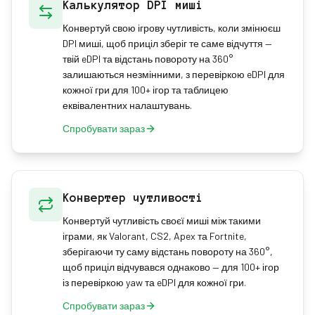
Калькулятор DPI миші
Конвертуй свою ігрову чутливість, коли змінюєш
DPI миші, щоб приціл зберіг те саме відчуття —
твій eDPI та відстань повороту на 360°
залишаються незмінними, з перевіркою eDPI для
кожної гри для 100+ ігор та таблицею
еквівалентних налаштувань.
Спробувати зараз
Конвертер чутливості
Конвертуй чутливість своєї миші між такими
іграми, як Valorant, CS2, Apex та Fortnite,
зберігаючи ту саму відстань повороту на 360°,
щоб приціл відчувався однаково — для 100+ ігор
із перевіркою yaw та eDPI для кожної гри.
Спробувати зараз